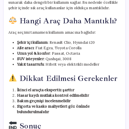
sunarak daha dengeli bir kullanım sağlar. Bu nedenle özellikle
şehir içinde sık araç kullananlar için oldukça mantıklıdır.
Hangi Araç Daha Mantıklı?
Araç seçimi tamamen kullanım amacına bağlıdır:
Şehir içi kullanım
: Renault Clio, Hyundai i20
Aile aracı
: Fiat Egea, Toyota Corolla
Uzun yol & konfor
: Passat, Octavia
SUV isteyenler
: Qashqai, 3008
Yakıt tasarrufu
: Hibrit veya elektrikli modeller
Dikkat Edilmesi Gerekenler
İkinci el araçta ekspertiz şarttır
Hasar kaydı mutlaka kontrol edilmelidir
Bakım geçmişi incelenmelidir
Sigorta ve kasko maliyetleri göz önünde
bulundurulmalıdır
Sonuç