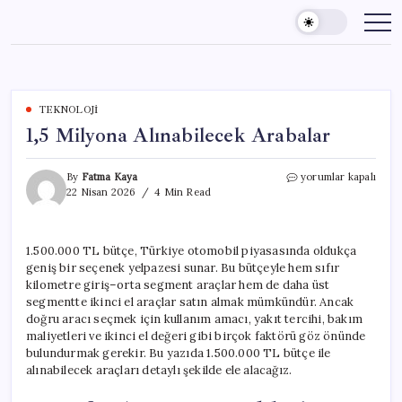
Skip
to
content
TEKNOLOJI
1,5 Milyona Alınabilecek Arabalar
1,5
By
Fatma Kaya
yorumlar kapalı
Milyona
22 Nisan 2026
4 Min Read
Alınabilecek
Arabalar
için
1.500.000 TL bütçe, Türkiye otomobil piyasasında oldukça
geniş bir seçenek yelpazesi sunar. Bu bütçeyle hem sıfır
kilometre giriş–orta segment araçlar hem de daha üst
segmentte ikinci el araçlar satın almak mümkündür. Ancak
doğru aracı seçmek için kullanım amacı, yakıt tercihi, bakım
maliyetleri ve ikinci el değeri gibi birçok faktörü göz önünde
bulundurmak gerekir. Bu yazıda 1.500.000 TL bütçe ile
alınabilecek araçları detaylı şekilde ele alacağız.