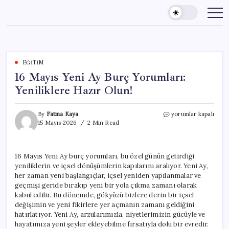
Skip
to
content
EĞITIM
16 Mayıs Yeni Ay Burç Yorumları:
Yeniliklere Hazır Olun!
16
By
Fatma Kaya
yorumlar kapalı
Mayıs
15 Mayıs 2026
2 Min Read
Yeni
Ay
Burç
16 Mayıs Yeni Ay burç yorumları, bu özel günün getirdiği
Yorumları:
yeniliklerin ve içsel dönüşümlerin kapılarını aralıyor. Yeni Ay,
Yeniliklere
Hazır
her zaman yeni başlangıçlar, içsel yeniden yapılanmalar ve
Olun!
geçmişi geride bırakıp yeni bir yola çıkma zamanı olarak
için
kabul edilir. Bu dönemde, gökyüzü bizlere derin bir içsel
değişimin ve yeni fikirlere yer açmanın zamanı geldiğini
hatırlatıyor. Yeni Ay, arzularımızla, niyetlerimizin gücüyle ve
hayatımıza yeni şeyler ekleyebilme fırsatıyla dolu bir evredir.