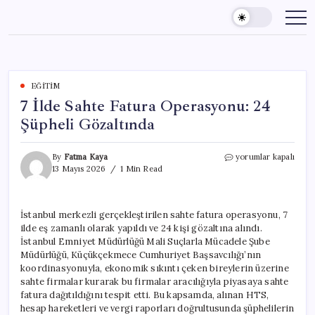
Skip
to
content
EĞITIM
7 İlde Sahte Fatura Operasyonu: 24
Şüpheli Gözaltında
7
By
Fatma Kaya
yorumlar kapalı
İlde
13 Mayıs 2026
1 Min Read
Sahte
Fatura
Operasyonu:
İstanbul merkezli gerçekleştirilen sahte fatura operasyonu, 7
24
ilde eş zamanlı olarak yapıldı ve 24 kişi gözaltına alındı.
Şüpheli
Gözaltında
İstanbul Emniyet Müdürlüğü Mali Suçlarla Mücadele Şube
için
Müdürlüğü, Küçükçekmece Cumhuriyet Başsavcılığı’nın
koordinasyonuyla, ekonomik sıkıntı çeken bireylerin üzerine
sahte firmalar kurarak bu firmalar aracılığıyla piyasaya sahte
fatura dağıtıldığını tespit etti. Bu kapsamda, alınan HTS,
hesap hareketleri ve vergi raporları doğrultusunda şüphelilerin