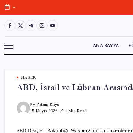
Skip
-
to
content
https://www.facebook.com/
https://twitter.com/
https://t.me/
https://www.instagram.com/
https://youtube.com/
ANA SAYFA
E
HABER
ABD, İsrail ve Lübnan Arasınd
By
Fatma Kaya
15 Mayıs 2026
1 Min Read
ABD Dışişleri Bakanlığı, Washington’da düzenlenen