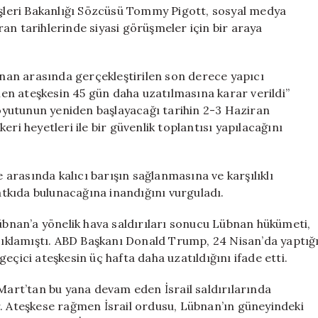
Ateşkesi
şişleri Bakanlığı Sözcüsü Tommy Pigott, sosyal medya
45
an tarihlerinde siyasi görüşmeler için bir araya
Gün
Daha
Uzattı
übnan arasında gerçekleştirilen son derece yapıcı
için
ilen ateşkesin 45 gün daha uzatılmasına karar verildi”
 boyutunun yeniden başlayacağı tarihin 2-3 Haziran
ri heyetleri ile bir güvenlik toplantısı yapılacağını
e arasında kalıcı barışın sağlanmasına ve karşılıklı
tkıda bulunacağına inandığını vurguladı.
Lübnan’a yönelik hava saldırıları sonucu Lübnan hükümeti,
açıklamıştı. ABD Başkanı Donald Trump, 24 Nisan’da yaptığ
eçici ateşkesin üç hafta daha uzatıldığını ifade etti.
 Mart’tan bu yana devam eden İsrail saldırılarında
yor. Ateşkese rağmen İsrail ordusu, Lübnan’ın güneyindeki