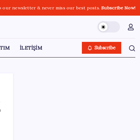
o our newsletter & never miss our best posts.
Subscribe Now!
TIM
İLETİŞİM
Subscribe
ı
SON YAZILAR
YENİ Parti’ye katılımlar sürüyor: Derince
Belediye Başkanı Gökçe, CHP’den istifa etti