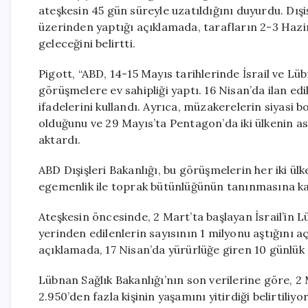
ateşkesin 45 gün süreyle uzatıldığını duyurdu. Dı
üzerinden yaptığı açıklamada, tarafların 2-3 Hazir
geleceğini belirtti.
Pigott, “ABD, 14-15 Mayıs tarihlerinde İsrail ve L
görüşmelere ev sahipliği yaptı. 16 Nisan’da ilan ed
ifadelerini kullandı. Ayrıca, müzakerelerin siyasi
olduğunu ve 29 Mayıs’ta Pentagon’da iki ülkenin aske
aktardı.
ABD Dışişleri Bakanlığı, bu görüşmelerin her iki ülk
egemenlik ile toprak bütünlüğünün tanınmasına ka
Ateşkesin öncesinde, 2 Mart’ta başlayan İsrail’in 
yerinden edilenlerin sayısının 1 milyonu aştığını 
açıklamada, 17 Nisan’da yürürlüğe giren 10 günlük g
Lübnan Sağlık Bakanlığı’nın son verilerine göre, 2
2.950’den fazla kişinin yaşamını yitirdiği belirtili