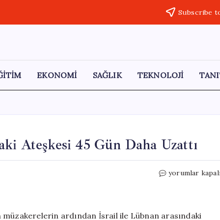
Subscribe t
ĞİTİM
EKONOMİ
SAĞLIK
TEKNOLOJİ
TANI
aki Ateşkesi 45 Gün Daha Uzattı
ABD,
yorumlar kapal
İsrail
ve
Lübnan
Arasındaki
 müzakerelerin ardından İsrail ile Lübnan arasındaki