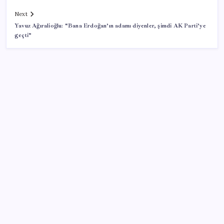
Next
Yavuz Ağıralioğlu: “Bana Erdoğan’ın adamı diyenler, şimdi AK Parti’ye
geçti”
SON YAZILAR
Güneş yüzeyinin en ayrıntılı görüntüsü elde edildi
YENİ Parti’ye katılımlar sürüyor: Derince Belediye
Başkanı Gökçe, CHP’den istifa etti
1 milyon TL’nin 32 günlük getirisi belli oldu: İşte en
yüksek mevduat faizi veren bankalar