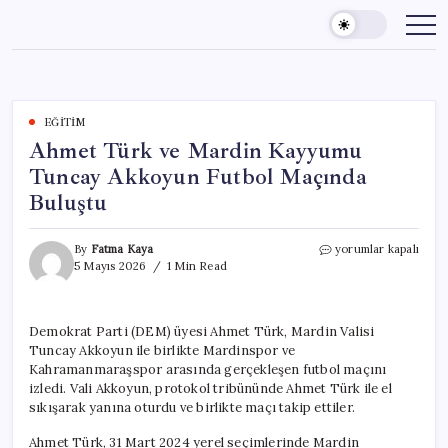
Skip
to
content
EĞITIM
Ahmet Türk ve Mardin Kayyumu
Tuncay Akkoyun Futbol Maçında
Buluştu
Ahmet
By
Fatma Kaya
yorumlar kapalı
Türk
5 Mayıs 2026
1 Min Read
ve
Mardin
Kayyumu
Demokrat Parti (DEM) üyesi Ahmet Türk, Mardin Valisi
Tuncay
Tuncay Akkoyun ile birlikte Mardinspor ve
Akkoyun
Futbol
Kahramanmaraşspor arasında gerçekleşen futbol maçını
Maçında
izledi. Vali Akkoyun, protokol tribününde Ahmet Türk ile el
Buluştu
sıkışarak yanına oturdu ve birlikte maçı takip ettiler.
için
Ahmet Türk, 31 Mart 2024 yerel seçimlerinde Mardin