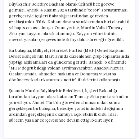
Büyükşehir Belediye Başkanı olarak üçüncü kez göreve
gelmişti. Ancak, 4 Kasım 2024 tarihinde “terör” soruşturması
gerekçesiyle İçişleri Bakanlığı tarafından görevden
uzaklaştırıldı. Türk, Kobani davası sanıklarından biri olarak 10
yıl hapis cezası almıştı. Onun yerine, Mardin Valisi Tuncay
Akkoyun kayyum olarak atanmıştı. Kayyum yönetiminin
mevcut yasalar çerçevesinde iki ay daha süreceği öğrenildi.
Bu buluşma, Milliyetçi Hareket Partisi (MHP) Genel Başkanı
Devlet Bahçeli’nin Mart ayında düzenlenen grup toplantısında
yaptığı açıklamaları da gündeme getirdi. Bahçeli, o dönemde
“MHP doğru bildiği yoldan ayrılmayacaktır. Anadolu huzura,
Öcalan umuda, Ahmetler makama ve Demirtaş yuvasına
dönünceye kadar kararımız nettir.” ifadelerini kullanmıştı.
Şu anda Mardin Büyükşehir Belediyesi, İçişleri Bakanlığı
tarafından kayyum olarak atanan Tuncay Akkoyun tarafından
yönetiliyor. Ahmet Türk’ün görevden alınmasından sonra
gerçekleşen bu buluşma, belediye yönetimindeki değişimin
ardından gerçekleşen ilk kamuya açık etkinlik oldu. İdari
sürecin yasalar çerçevesinde devam ettiği belirtiliyor.