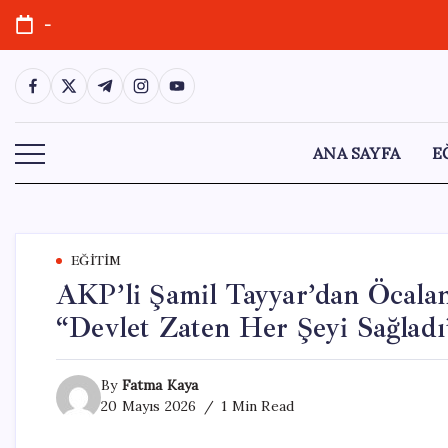
Skip
-
to
content
https://www.facebook.com/
https://twitter.com/
https://t.me/
https://www.instagram.com/
https://youtube.com/
ANA SAYFA
E
EĞITIM
AKP’li Şamil Tayyar’dan Öcalan
“Devlet Zaten Her Şeyi Sağladı
By
Fatma Kaya
20 Mayıs 2026
1 Min Read