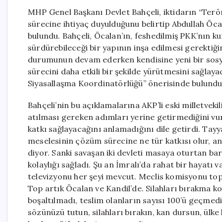
MHP Genel Başkanı Devlet Bahçeli, iktidarın “Terö
sürecine ihtiyaç duyulduğunu belirtip Abdullah Öc
bulundu. Bahçeli, Öcalan’ın, feshedilmiş PKK’nın kur
sürdürebileceği bir yapının inşa edilmesi gerektiğ
durumunun devam ederken kendisine yeni bir sosyal
sürecini daha etkili bir şekilde yürütmesini sağlaya
Siyasallaşma Koordinatörlüğü” önerisinde bulundu
Bahçeli’nin bu açıklamalarına AKP’li eski milletveki
atılması gereken adımları yerine getirmediğini vu
katkı sağlayacağını anlamadığını dile getirdi. Tay
meselesinin çözüm sürecine ne tür katkısı olur, an
diyor. Sanki savaşan iki devleti masaya oturtan barı
kolaylığı sağladı. Şu an İmralı’da rahat bir hayatı v
televizyonu her şeyi mevcut. Meclis komisyonu topl
Top artık Öcalan ve Kandil’de. Silahları bırakma 
boşaltılmadı, teslim olanların sayısı 100’ü geçmedi
sözünüzü tutun, silahları bırakın, kan dursun, ülke