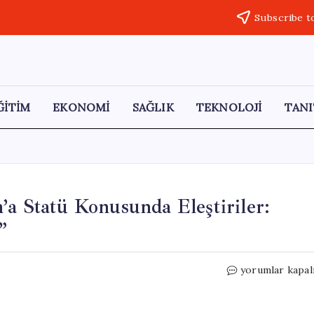
Subscribe t
ĞİTİM
EKONOMİ
SAĞLIK
TEKNOLOJİ
TANI
’a Statü Konusunda Eleştiriler:
”
AKP’li
yorumlar kapal
Şamil
Tayyar’dan
Öcalan’a