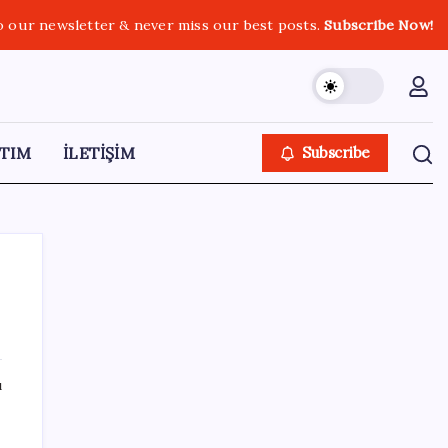
o our newsletter & never miss our best posts.
Subscribe Now!
TIM
İLETİŞİM
Subscribe
SON YAZILAR
ı
Almanya’da sanayi üretimine otomotiv
desteği