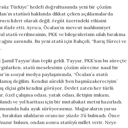
Statü
rsüz Türkiye” hedefi doğrultusunda yeni bir çözüm
Konusunda
alan’ın statüsü hakkında dikkat çeken açıklamalarda
Eleştiriler:
ucu lideri olarak değil, örgüt üzerindeki etkisini
“Devlet
ini ifade etti. Ayrıca, Öcalan’ın mevcut mahkumiyet
Zaten
 statü verilmesinin, PKK ve bileşenlerinin silah bırakma
Her
cağını savundu. Bu yeni statü için Bahçeli, “Barış Süreci ve
Şeyi
.
Sağladı”
için
li Şamil Tayyar’dan tepki geldi. Tayyar, PKK’nın bu süreçte
rgularken, statü meselesinin çözüm sürecine nasıl bir
yar’ın sosyal medya paylaşımında, “Öcalan’a statü
lamış değilim. Kendisi sürekli ‘ben başmüzakereciyim’
ş elçisi gibi kendini görüyor. Devlet zaten her türlü
ar, özel çalışma odası, yatak odası, iletişim imkanı,
andı ve yol haritası için bir mutabakat metni hazırladı.
konusunda hala ayak sürüyorsunuz. Mağaraların yarısı
, bırakılan silahların oranı ise yüzde 3’ü bulmadı. Önce
 huzur bulsun, ondan sonra statüyü millet verir. Neye