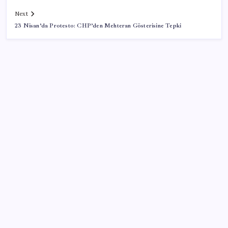
Next
23 Nisan’da Protesto: CHP’den Mehteran Gösterisine Tepki
SON YAZILAR
YENİ Parti’ye katılımlar sürüyor: Derince Belediye
Başkanı Gökçe, CHP’den istifa etti
1 milyon TL’nin 32 günlük getirisi belli oldu: İşte en
yüksek mevduat faizi veren bankalar
‘Tuzla, Şile ve Çekmeköy belediyeleri AKP’ye
geçecek’ iddiası: Erdoğan’ın bugün 3 isme rozet