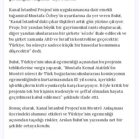
Kanal İstanbul Projesi’nin uygulanmasına dair emekli
tuğamiral Mustafa Özbey’in uyarılarına da yer veren Bulut,
“Kanal İstanbul’daki çıkar ilişkileri artık gün yüzüne çıkıyor.
Proje, bir yandan büyük bir gayrimenkul rantı oluşturacak,
diğer yandan uluslararası bir şirkete ‘sözde’ ihale edilecek ve
bu şirket zamanla ABD ve İsrail’in kontrolüne geçecektir.
Türkiye, bu süreçte sadece küçük bir hissedar konumuna
düşecektir” dedi.
Bulut, Türkiye’nin ulusal egemenliği açısından bu projenin
tehlikelerine vurgu yaparak, “Mustafa Kemal Atatürk’ün
Montrö süreci ile Türk boğazlarını uluslararası komisyonun
egemenliğinden kurtarmasından 85 yıl sonra, içerideki
işbirlikçilerin kirli oyunlarıyla karşı karşıyayız. Böyle kritik bir
projenin tek bir kişinin iradesiyle ve şeffaf olmadan hayata
geçirilmesi kabul edilemez” şeklinde ifade etti.
Sonuç olarak, Kanal İstanbul Projesi’nin Montrö Anlaşması
üzerindeki olumsuz etkileri ve Türkiye’nin egemenliği
açısından taşıdığı riskler, Arslan Bulut’un yazısında net bir
şekilde ortaya kondu.