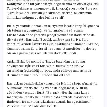
Konuşmasında birçok noktaya değindi ama en dikkat çekicisi,
Suriye’deki savaşın sonucuyla ilgili yaptığı yorumdu. Barrack,
‘Şara, İsrail’e tek bir kurşun sıkmadı’ derken, bu durumun
kimin kazandığını gözler önüne serdi.”
Bulut, yazısında Barrack’ın Suriye’nin İsrail’e karşı ‘düşmanca
bir tutum sergilemediği’ ve ‘normalleşme sürecinin
Lübnan’dan önce gerçekleşeceği’ yönündeki ifadelerine de
dikkat çekti. Barrack, “8 Aralık’tan bu yana Suriye, Şara
yönetimi altında İsrail’e karşı bir saldırıda bulunmadı. Aksine,
Cumhurbaşkanı Şara, İsrail ile sorun istemediklerini, dostça
bir anlaşmaya hazır olduklarını ifade etti” dedi.
Arslan Bulut, bu noktada, “Biz de başından beri bunu
söylüyoruz; IŞİD ve El Nusra’nın, Suriye’nin Türkiye
tarafından fethedildiği propaganda ediliyor ama aslında
durum tamamen farklı” ifadelerini kullandı.
Barrack’ın deniz hukuku konusunda Hürmüz Boğazı’na atıfta
bulunarak Çanakkale Boğazı’na da değinmesi, Bulut’un
gözünden kaçmadı. Bulut, “Barrack, ‘Her ihtimale karşı’
mantığıyla Çanakkale Boğazı’nın da devrede olabileceğini
ifade etti. Bu noktada, çıkarların uyumlu hale getirilmesi
gerektiğini vurguladı” diye belirtti.