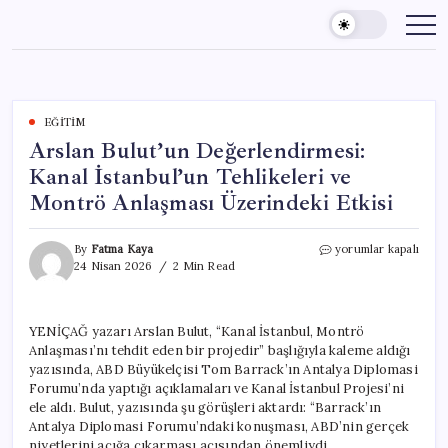
Skip
to
content
EĞITIM
Arslan Bulut’un Değerlendirmesi:
Kanal İstanbul’un Tehlikeleri ve
Montrö Anlaşması Üzerindeki Etkisi
Arslan
By
Fatma Kaya
yorumlar kapalı
Bulut’un
24 Nisan 2026
2 Min Read
Değerlendirmesi:
Kanal
İstanbul’un
YENİÇAĞ yazarı Arslan Bulut, “Kanal İstanbul, Montrö
Tehlikeleri
Anlaşması’nı tehdit eden bir projedir” başlığıyla kaleme aldığı
ve
Montrö
yazısında, ABD Büyükelçisi Tom Barrack’ın Antalya Diplomasi
Anlaşması
Forumu’nda yaptığı açıklamaları ve Kanal İstanbul Projesi’ni
Üzerindeki
ele aldı. Bulut, yazısında şu görüşleri aktardı: “Barrack’ın
Etkisi
Antalya Diplomasi Forumu’ndaki konuşması, ABD’nin gerçek
için
niyetlerini açığa çıkarması açısından önemliydi.