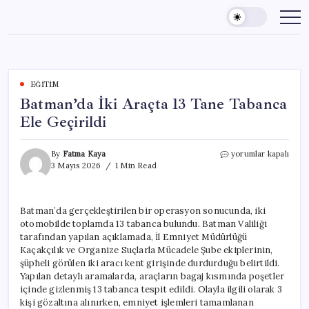
Skip
to
content
EĞITIM
Batman’da İki Araçta 13 Tane Tabanca
Ele Geçirildi
Batman’da
By
Fatma Kaya
yorumlar kapalı
İki
3 Mayıs 2026
1 Min Read
Araçta
13
Tane
Batman’da gerçekleştirilen bir operasyon sonucunda, iki
Tabanca
otomobilde toplamda 13 tabanca bulundu. Batman Valiliği
Ele
Geçirildi
tarafından yapılan açıklamada, İl Emniyet Müdürlüğü
için
Kaçakçılık ve Organize Suçlarla Mücadele Şube ekiplerinin,
şüpheli görülen iki aracı kent girişinde durdurduğu belirtildi.
Yapılan detaylı aramalarda, araçların bagaj kısmında poşetler
içinde gizlenmiş 13 tabanca tespit edildi. Olayla ilgili olarak 3
kişi gözaltına alınırken, emniyet işlemleri tamamlanan