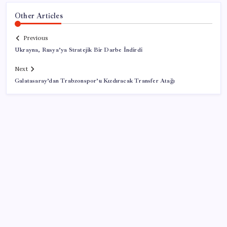
Other Articles
Previous
Ukrayna, Rusya’ya Stratejik Bir Darbe İndirdi
Next
Galatasaray’dan Trabzonspor’u Kızdıracak Transfer Atağı
SON YAZILAR
YENİ Parti’ye katılımlar sürüyor: Derince Belediye