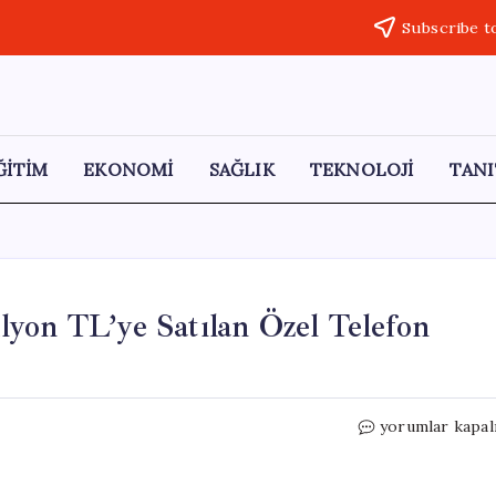
Subscribe t
ĞİTİM
EKONOMİ
SAĞLIK
TEKNOLOJİ
TANI
yon TL’ye Satılan Özel Telefon
Dubai’de
yorumlar kapal
Açık
Artırmada
36