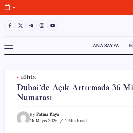
Skip
-
to
content
https://www.facebook.com/
https://twitter.com/
https://t.me/
https://www.instagram.com/
https://youtube.com/
ANA SAYFA
E
EĞITIM
Dubai’de Açık Artırmada 36 Mil
Numarası
By
Fatma Kaya
15 Mayıs 2026
1 Min Read