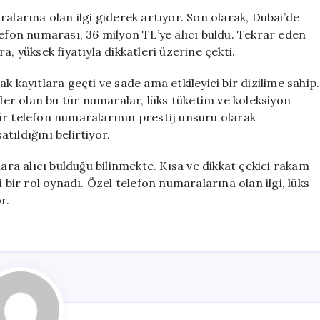
Milyon
alarına olan ilgi giderek artıyor. Son olarak, Dubai’de
TL’ye
lefon numarası, 36 milyon TL’ye alıcı buldu. Tekrar eden
Satılan
, yüksek fiyatıyla dikkatleri üzerine çekti.
Özel
Telefon
k kayıtlara geçti ve sade ama etkileyici bir dizilime sahip.
Numarası
üler olan bu tür numaralar, lüks tüketim ve koleksiyon
için
ür telefon numaralarının prestij unsuru olarak
atıldığını belirtiyor.
a alıcı bulduğu bilinmekte. Kısa ve dikkat çekici rakam
 bir rol oynadı. Özel telefon numaralarına olan ilgi, lüks
r.