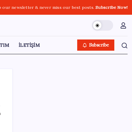
o our newsletter & never miss our best posts.
Subscribe Now!
TIM
İLETİŞİM
Subscribe
SON YAZILAR
ı
YENİ Parti’ye katılımlar sürüyor: Derince
Belediye Başkanı Gökçe, CHP’den istifa etti