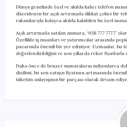
Dünya genelinde özel ve akılda kalıcı telefon numar
düzenlenen bir açık artırmada dikkat çekici bir te
rakamlarıyla kolayca akılda kalabilen bu özel numara
Açık artırmada satılan numara, “058 777 7777” olara
Özellikle iş insanları ve yatırımcılar arasında pop
pazarında önemli bir yer ediniyor. Uzmanlar, bu t
değerlendirildiğini ve son yıllarda rekor fiyatlarla s
Daha önce de benzer numaraların milyonlarca dolar
dizilimi, bu son satışın fiyatının artmasında önemli
tüketim anlayışının bir parçası olarak devam ediyo