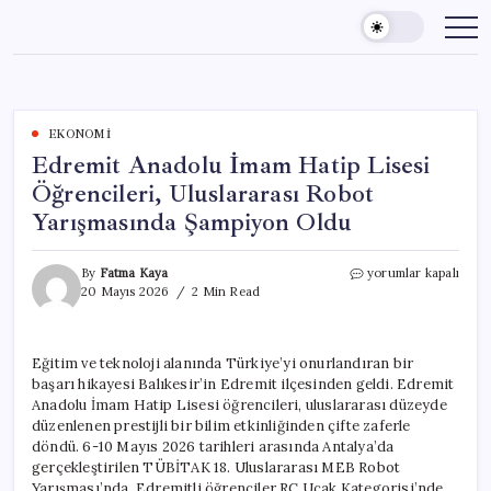
Skip
to
content
EKONOMI
Edremit Anadolu İmam Hatip Lisesi
Öğrencileri, Uluslararası Robot
Yarışmasında Şampiyon Oldu
Edremit
By
Fatma Kaya
yorumlar kapalı
Anadolu
20 Mayıs 2026
2 Min Read
İmam
Hatip
Lisesi
Eğitim ve teknoloji alanında Türkiye’yi onurlandıran bir
Öğrencileri,
başarı hikayesi Balıkesir’in Edremit ilçesinden geldi. Edremit
Uluslararası
Robot
Anadolu İmam Hatip Lisesi öğrencileri, uluslararası düzeyde
Yarışmasında
düzenlenen prestijli bir bilim etkinliğinden çifte zaferle
Şampiyon
döndü. 6-10 Mayıs 2026 tarihleri arasında Antalya’da
Oldu
gerçekleştirilen TÜBİTAK 18. Uluslararası MEB Robot
için
Yarışması’nda, Edremitli öğrenciler RC Uçak Kategorisi’nde