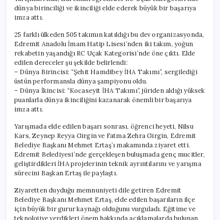
dünya birinciliği ve ikinciliği elde ederek büyük bir başarıya
imza attı.
25 farklı ülkeden 505 takımın katıldığı bu dev organizasyonda,
Edremit Anadolu İmam Hatip Lisesi’nden iki takım, yoğun
rekabetin yaşandığı RC Uçak Kategorisi’nde öne çıktı. Elde
edilen dereceler şu şekilde belirlendi:
– Dünya Birincisi: “Şehit Hamdibey İHA Takımı”, sergilediği
üstün performansla dünya şampiyonu oldu.
– Dünya İkincisi: “Kocaseyit İHA Takımı”, jüriden aldığı yüksek
puanlarla dünya ikinciliğini kazanarak önemli bir başarıya
imza attı.
Yarışmada elde edilen başarı sonrası, öğrenci heyeti, Nilsu
Kars, Zeynep Reyya Girgin ve Fatma Zehra Girgin, Edremit
Belediye Başkanı Mehmet Ertaş’ı makamında ziyaret etti.
Edremit Belediyesi’nde gerçekleşen buluşmada genç mucitler,
geliştirdikleri İHA projelerinin teknik ayrıntılarını ve yarışma
sürecini Başkan Ertaş ile paylaştı.
Ziyaretten duyduğu memnuniyeti dile getiren Edremit
Belediye Başkanı Mehmet Ertaş, elde edilen başarıların ilçe
için büyük bir gurur kaynağı olduğunu vurguladı. Eğitime ve
teknolojiye verdikleri önem hakkında açıklamalarda bulunan