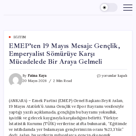
Skip
to
content
EĞITIM
EMEP’ten 19 Mayıs Mesajı: Gençlik,
Emperyalist Sömürüye Karşı
Mücadelede Bir Araya Gelmeli
EMEP’ten
By
Fatma Kaya
yorumlar kapalı
19
20 Mayıs 2026
2 Min Read
Mayıs
Mesajı:
Gençlik,
(ANKARA) – Emek Partisi (EMEP) Genel Başkanı Seyit Aslan,
Emperyalist
19 Mayıs Atatürk’ü Anma Gençlik ve Spor Bayramı vesilesiyle
Sömürüye
Karşı
yaptığı yazılı açıklamada, gençliğin bu bayramı yoksulluk,
Mücadelede
işsizlik ve gelecek kaygısıyla karşıladığını belirtti. Türkiye
Bir
İstatistik Kurumu (TÜİK) verilerine atıfta bulunarak, “Eğitimde
Araya
ve istihdamda yer bulamayan gençlerimizin oranı %23,3’tür.”
Gelmeli
dedi. Aslan, bu verilerin milyonlarca gencin ekonomik