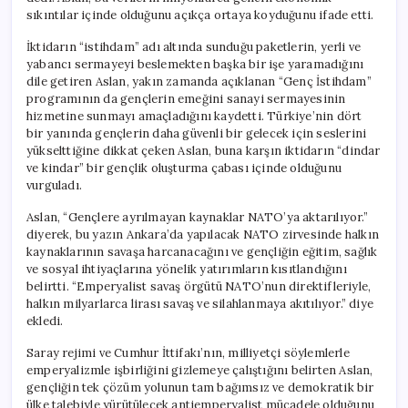
için
sıkıntılar içinde olduğunu açıkça ortaya koyduğunu ifade etti.
İktidarın “istihdam” adı altında sunduğu paketlerin, yerli ve
yabancı sermayeyi beslemekten başka bir işe yaramadığını
dile getiren Aslan, yakın zamanda açıklanan “Genç İstihdam”
programının da gençlerin emeğini sanayi sermayesinin
hizmetine sunmayı amaçladığını kaydetti. Türkiye’nin dört
bir yanında gençlerin daha güvenli bir gelecek için seslerini
yükselttiğine dikkat çeken Aslan, buna karşın iktidarın “dindar
ve kindar” bir gençlik oluşturma çabası içinde olduğunu
vurguladı.
Aslan, “Gençlere ayrılmayan kaynaklar NATO’ya aktarılıyor.”
diyerek, bu yazın Ankara’da yapılacak NATO zirvesinde halkın
kaynaklarının savaşa harcanacağını ve gençliğin eğitim, sağlık
ve sosyal ihtiyaçlarına yönelik yatırımların kısıtlandığını
belirtti. “Emperyalist savaş örgütü NATO’nun direktifleriyle,
halkın milyarlarca lirası savaş ve silahlanmaya akıtılıyor.” diye
ekledi.
Saray rejimi ve Cumhur İttifakı’nın, milliyetçi söylemlerle
emperyalizmle işbirliğini gizlemeye çalıştığını belirten Aslan,
gençliğin tek çözüm yolunun tam bağımsız ve demokratik bir
ülke talebiyle yürütülecek antiemperyalist mücadele olduğunu