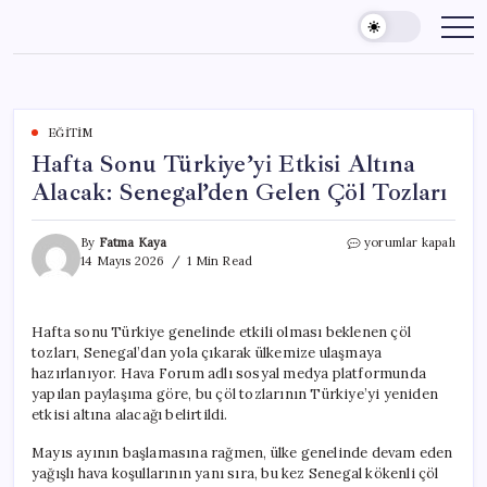
Skip
to
content
EĞITIM
Hafta Sonu Türkiye’yi Etkisi Altına
Alacak: Senegal’den Gelen Çöl Tozları
Hafta
By
Fatma Kaya
yorumlar kapalı
Sonu
14 Mayıs 2026
1 Min Read
Türkiye’yi
Etkisi
Altına
Hafta sonu Türkiye genelinde etkili olması beklenen çöl
Alacak:
tozları, Senegal’dan yola çıkarak ülkemize ulaşmaya
Senegal’den
Gelen
hazırlanıyor. Hava Forum adlı sosyal medya platformunda
Çöl
yapılan paylaşıma göre, bu çöl tozlarının Türkiye’yi yeniden
Tozları
etkisi altına alacağı belirtildi.
için
Mayıs ayının başlamasına rağmen, ülke genelinde devam eden
yağışlı hava koşullarının yanı sıra, bu kez Senegal kökenli çöl