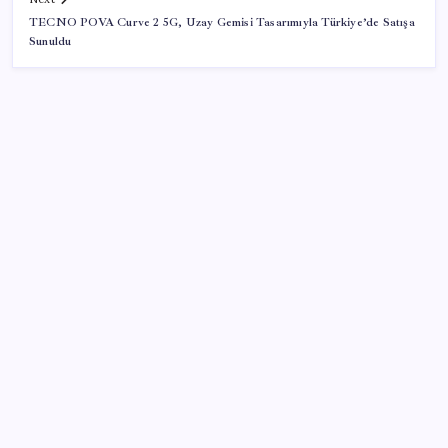
TECNO POVA Curve 2 5G, Uzay Gemisi Tasarımıyla Türkiye’de Satışa
Sunuldu
SON YAZILAR
Bellek Pazarında Yeni Dönem: HP ve Asus Çinli
Tedarikçilere Geçiyor
AB’den 348 uyduluk güvenlik iletişim ağına onay
Zihin Okuyan Yapay Zeka Firması: Beynini Okutana
50 Dolar
TBMM Adalet Komisyonu’nda ‘süreç yasası’