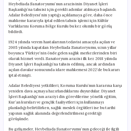
Heybeliada Sanatoryumu’nun arazisinin Diyanet İşleri
Başkanlığı’na tahsisi için gerekli adımlar atılmaya başlandı.
Adalar Belediyesi’nin yaptığı açıklamaya göre, daha önce
mahkeme kararıyla iptal edilen tahsis işlemi için Kültür
Varlıklarını Koruma Bölge Kurulu bu kez olumlu bir görüş
bildirdi.
1924 yılında verem hastalarının tedavisi amacıyla açılan ve
2005 yılında kapatılan Heybeliada Sanatoryumu, uzun yıllar
boyunca Türkiye’nin önde gelen sağlık merkezlerinden biri
olarak hizmet verdi. Sanatoryum arazisi ilk kez 2018 yılında
Diyanet İşleri Başkanlığı’na tahsis edilmiş, ancak ardından
açılan davalar sonucunda idare mahkemesi 2022’de bu kararı
iptal etmişti.
Adalar Belediyesi yetkilileri, Koruma Kurulu’nun kararına karşı
yeniden dava açmaya hazırlandıklarını duyurdular. Diyanet
İşleri Başkanlığı’nın araziyi din görevlilerine yönelik eğitim,
Kur’an kursları ve gençlik faaliyetleri için kullanmayı
planladığı belirtilirken, sağlık meslek örgütleri ise bu tarihi
yapının sağlık alanında değerlendirilmesi gerektiği
görüşünde.
Bu gelişmeler, Heybeliada Sanatoryumu’nun geleceği ile ilgili