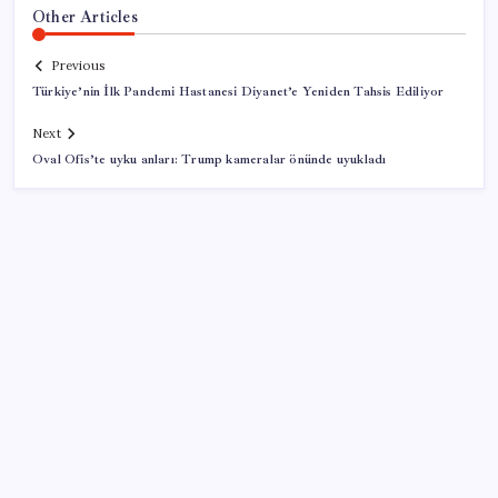
Other Articles
Previous
Türkiye’nin İlk Pandemi Hastanesi Diyanet’e Yeniden Tahsis Ediliyor
Next
Oval Ofis’te uyku anları: Trump kameralar önünde uyukladı
SON YAZILAR
Bellek Pazarında Yeni Dönem: HP ve Asus Çinli
Tedarikçilere Geçiyor