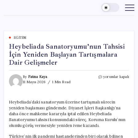
Skip
to
content
EĞITIM
Heybeliada Sanatoryumu’nun Tahsisi
İçin Yeniden Başlayan Tartışmalara
Dair Gelişmeler
Heybeliada
By
Fatma Kaya
yorumlar kapalı
Sanatoryumu’nun
11 Mayıs 2026
1 Min Read
Tahsisi
İçin
Yeniden
Heybeliada’daki sanatoryum üzerine tartışmalı sürecin
Başlayan
yeniden başlaması gündemde. Diyanet İşleri Başkanlığı’na
Tartışmalara
Dair
daha önce mahkeme kararıyla iptal edilen Heybeliada
Gelişmeler
Sanatoryumu tahsisi konusundaki süreç, Koruma Kurulu’nun
için
olumlu görüş vermesiyle yeniden ivme kazandı.
Türkiye’nin ilk pandemi hastanelerinden biri olarak bilinen