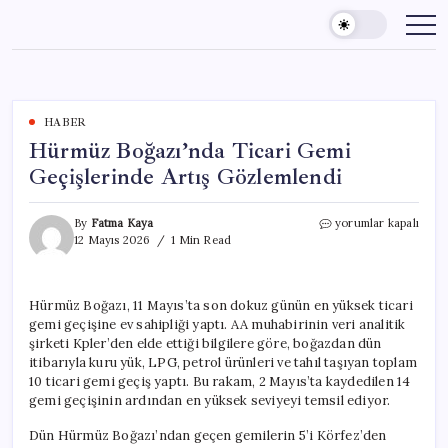
Skip
to
content
HABER
Hürmüz Boğazı’nda Ticari Gemi
Geçişlerinde Artış Gözlemlendi
Hürmüz
By
Fatma Kaya
yorumlar kapalı
Boğazı’nda
12 Mayıs 2026
1 Min Read
Ticari
Gemi
Geçişlerinde
Hürmüz Boğazı, 11 Mayıs’ta son dokuz günün en yüksek ticari
Artış
gemi geçişine ev sahipliği yaptı. AA muhabirinin veri analitik
Gözlemlendi
için
şirketi Kpler’den elde ettiği bilgilere göre, boğazdan dün
itibarıyla kuru yük, LPG, petrol ürünleri ve tahıl taşıyan toplam
10 ticari gemi geçiş yaptı. Bu rakam, 2 Mayıs’ta kaydedilen 14
gemi geçişinin ardından en yüksek seviyeyi temsil ediyor.
Dün Hürmüz Boğazı’ndan geçen gemilerin 5’i Körfez’den