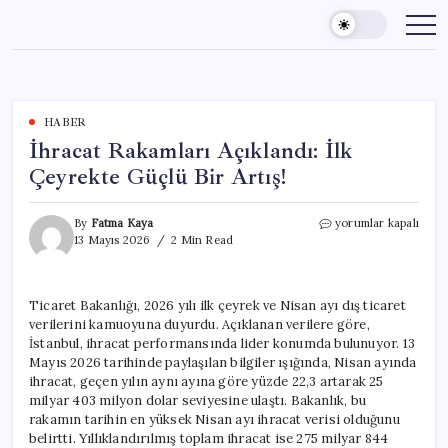
Skip
to
content
HABER
İhracat Rakamları Açıklandı: İlk
Çeyrekte Güçlü Bir Artış!
İhracat
By
Fatma Kaya
yorumlar kapalı
Rakamları
13 Mayıs 2026
2 Min Read
Açıklandı:
İlk
Çeyrekte
Ticaret Bakanlığı, 2026 yılı ilk çeyrek ve Nisan ayı dış ticaret
Güçlü
verilerini kamuoyuna duyurdu. Açıklanan verilere göre,
Bir
Artış!
İstanbul, ihracat performansında lider konumda bulunuyor. 13
için
Mayıs 2026 tarihinde paylaşılan bilgiler ışığında, Nisan ayında
ihracat, geçen yılın aynı ayına göre yüzde 22,3 artarak 25
milyar 403 milyon dolar seviyesine ulaştı. Bakanlık, bu
rakamın tarihin en yüksek Nisan ayı ihracat verisi olduğunu
belirtti. Yıllıklandırılmış toplam ihracat ise 275 milyar 844