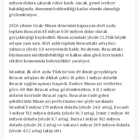
milyon dolara çıkarak rekor kırdı. Ancak, genel verilere
bakıldığında, durumun beklenildiği kadar olumlu olmadığı
gözlemleniyor.
2026 yılının Ocak-Nisan dönemini kapsayan dört ayda
toplam ihracatın 88 milyar 630 milyon dolar olarak
gerçekleştiği kaydedildi. Nisan ayındaki yüzde 22,3’lük büyük
artışın yanı sıra, dört aylık toplam ihracattaki artış hızı
yalnızca yüzde 3,0 seviyesinde kaldı. Bu durum, ihracattaki
büyümenin sürdürülebilirliği ve halkın alım gücü üzerindeki
etkileri konusunda belirsizlikler yaratıyor.
İstanbul, ilk dört ayda Türkiye’nin 49 ilinde gerçekleşen
ihracat artışları ile dikkat çekti. 18 şehir, 1 milyar dolarlık
ihracat eşiğini aşmayı başardı. Sadece Nisan ayı verilerine
göre, 60 ilde ihracat artışı gözlemlenirken, 6 il, 1 milyar
doların üzerinde ihracat yaptı. İhracatın önde gelen
şehirlerinin Nisan ayı performansı ise şöyle sıralandı:
İstanbul 5 milyar 179 milyon dolarla (yüzde 24,6 artış), Kocaeli
3 milyar 512 milyon dolarla (yüzde 16,3 artış), İzmir 2 milyar 40
milyon dolarla (yüzde 8,7 artış), Bursa 1 milyar 912 milyon
dolarla (yüzde 26,3 artış) ve Ankara 1 milyar 269 milyon dolarla
(yüzde 43,2 artış) takip etti.