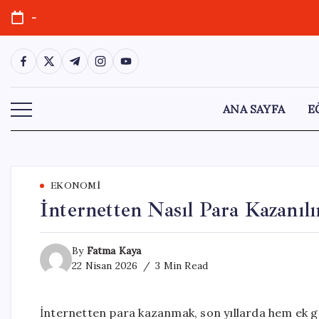
Skip
-
to
content
https://www.facebook.com/
https://twitter.com/
https://t.me/
https://www.instagram.com/
https://youtube.com/
ANA SAYFA
E
EKONOMI
İnternetten Nasıl Para Kazanılı
By
Fatma Kaya
22 Nisan 2026
3 Min Read
İnternetten para kazanmak, son yıllarda hem ek ge