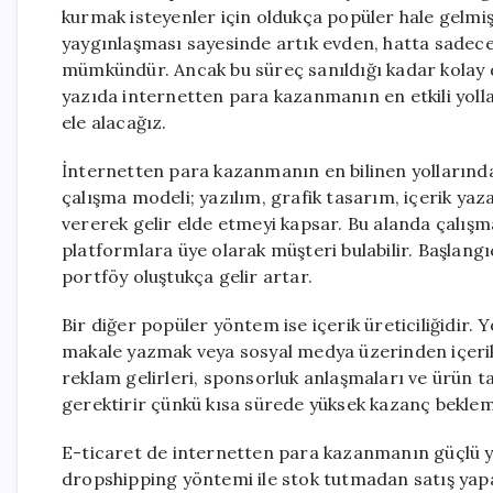
kurmak isteyenler için oldukça popüler hale gelmişt
yaygınlaşması sayesinde artık evden, hatta sadece b
mümkündür. Ancak bu süreç sanıldığı kadar kolay değ
yazıda internetten para kazanmanın en etkili yolla
ele alacağız.
İnternetten para kazanmanın en bilinen yollarından
çalışma modeli; yazılım, grafik tasarım, içerik yaz
vererek gelir elde etmeyi kapsar. Bu alanda çalışma
platformlara üye olarak müşteri bulabilir. Başlang
portföy oluştukça gelir artar.
Bir diğer popüler yöntem ise içerik üreticiliğidir.
makale yazmak veya sosyal medya üzerinden içerik p
reklam gelirleri, sponsorluk anlaşmaları ve ürün 
gerektirir çünkü kısa sürede yüksek kazanç beklem
E-ticaret de internetten para kazanmanın güçlü yol
dropshipping yöntemi ile stok tutmadan satış yapa