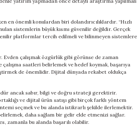
nedenle yatırım yapmadan önce detaylı araştırma yapılmalı
n en önemli konulardan biri dolandırıcılıklardır. “Hızlı
nulan sistemlerin büyük kısmı güvenilir değildir. Gerçek
nilir platformlar tercih edilmeli ve bilinmeyen sistemler
rdür. Evden çalışmak özgürlük gibi görünse de zaman
e çalışma saatleri belirlemek ve hedef koymak, başarıya
liştirmek de önemlidir. Dijital dünyada rekabet oldukça
ancak sabır, bilgi ve doğru strateji gerektirir.
rtaklığı ve dijital ürün satışı gibi birçok farklı yöntem
temi seçmek ve bu alanda istikrarlı şekilde ilerlemektir.
elirlemek, daha sağlam bir gelir elde etmenizi sağlar.
s, zamanla bu alanda başarılı olabilir.