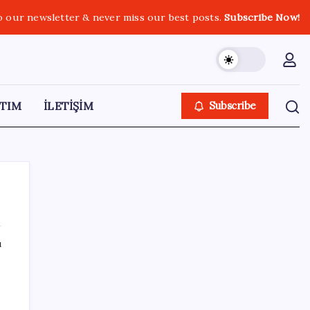
o our newsletter & never miss our best posts.
Subscribe Now!
TIM
İLETİŞİM
Subscribe
ı
SON YAZILAR
Güneş yüzeyinin en ayrıntılı görüntüsü elde
edildi