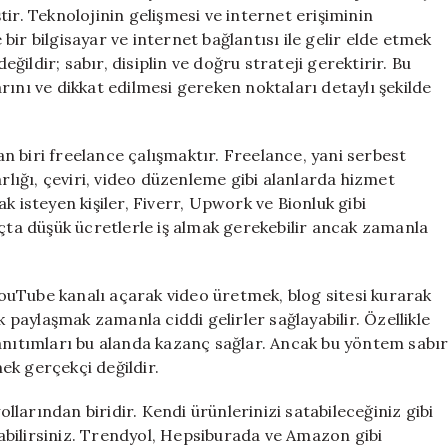
ir. Teknolojinin gelişmesi ve internet erişiminin
ir bilgisayar ve internet bağlantısı ile gelir elde etmek
ildir; sabır, disiplin ve doğru strateji gerektirir. Bu
rını ve dikkat edilmesi gereken noktaları detaylı şekilde
 biri freelance çalışmaktır. Freelance, yani serbest
arlığı, çeviri, video düzenleme gibi alanlarda hizmet
k isteyen kişiler, Fiverr, Upwork ve Bionluk gibi
ıçta düşük ücretlerle iş almak gerekebilir ancak zamanla
 YouTube kanalı açarak video üretmek, blog sitesi kurarak
aylaşmak zamanla ciddi gelirler sağlayabilir. Özellikle
tanıtımları bu alanda kazanç sağlar. Ancak bu yöntem sabı
ek gerçekçi değildir.
larından biridir. Kendi ürünlerinizi satabileceğiniz gibi
bilirsiniz. Trendyol, Hepsiburada ve Amazon gibi