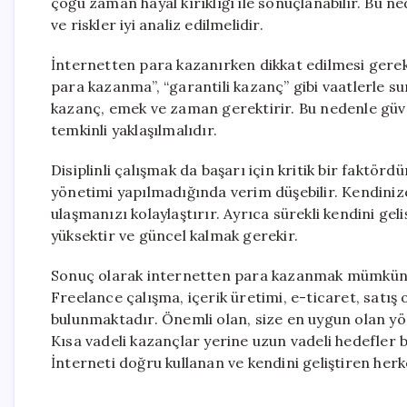
çoğu zaman hayal kırıklığı ile sonuçlanabilir. Bu 
ve riskler iyi analiz edilmelidir.
İnternetten para kazanırken dikkat edilmesi gereke
para kazanma”, “garantili kazanç” gibi vaatlerle su
kazanç, emek ve zaman gerektirir. Bu nedenle güve
temkinli yaklaşılmalıdır.
Disiplinli çalışmak da başarı için kritik bir faktö
yönetimi yapılmadığında verim düşebilir. Kendiniz
ulaşmanızı kolaylaştırır. Ayrıca sürekli kendini ge
yüksektir ve güncel kalmak gerekir.
Sonuç olarak internetten para kazanmak mümkündür 
Freelance çalışma, içerik üretimi, e-ticaret, satış o
bulunmaktadır. Önemli olan, size en uygun olan yön
Kısa vadeli kazançlar yerine uzun vadeli hedefler b
İnterneti doğru kullanan ve kendini geliştiren herke