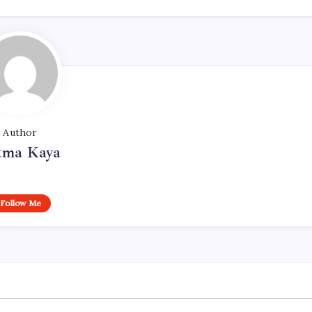
Author
tma Kaya
Follow Me