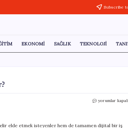
Subscribe t
ĞİTİM
EKONOMİ
SAĞLIK
TEKNOLOJİ
TANI
r?
İnternetten
yorumlar kapal
Nasıl
Para
Kazanılır?
için
lir elde etmek isteyenler hem de tamamen dijital bir iş