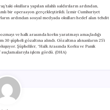
Tehdit
taki okullara yapılan silahlı saldırıların ardından,
Operasyonu:
mlı bir operasyon gerçekleştirildi. İzmir Cumhuriyet
30
ayların ardından sosyal medyada okulları hedef alan tehdit
Kişi
Gözaltında
için
i bozmayı ve halk arasında korku yaratmayı amaçladığı
 30 şüpheli gözaltına alındı. Gözaltına alınanların 25’i
 oluşuyor. Şüpheliler, “Halk Arasında Korku ve Panik
” suçlamalarıyla işlem gördü. (DHA)