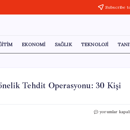
Subscribe t
ĞİTİM
EKONOMİ
SAĞLIK
TEKNOLOJİ
TANI
nelik Tehdit Operasyonu: 30 Kişi
İzmir’de
yorumlar kapal
Eğitim
Kurumlarına
Yönelik