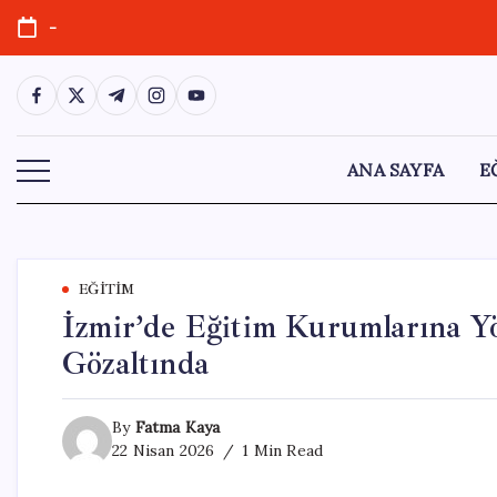
Skip
-
to
content
https://www.facebook.com/
https://twitter.com/
https://t.me/
https://www.instagram.com/
https://youtube.com/
ANA SAYFA
E
EĞITIM
İzmir’de Eğitim Kurumlarına Yö
Gözaltında
By
Fatma Kaya
22 Nisan 2026
1 Min Read