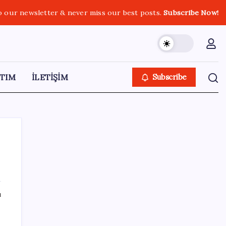
o our newsletter & never miss our best posts.
Subscribe Now!
TIM
İLETİŞİM
Subscribe
SON YAZILAR
ı
YENİ Parti’ye katılımlar sürüyor: Derince
Belediye Başkanı Gökçe, CHP’den istifa etti