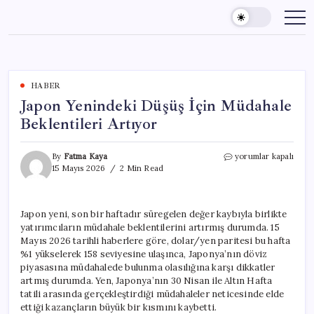
Skip
to
content
HABER
Japon Yenindeki Düşüş İçin Müdahale
Beklentileri Artıyor
Japon
By
Fatma Kaya
yorumlar kapalı
Yenindeki
15 Mayıs 2026
2 Min Read
Düşüş
İçin
Müdahale
Japon yeni, son bir haftadır süregelen değer kaybıyla birlikte
Beklentileri
yatırımcıların müdahale beklentilerini artırmış durumda. 15
Artıyor
için
Mayıs 2026 tarihli haberlere göre, dolar/yen paritesi bu hafta
%1 yükselerek 158 seviyesine ulaşınca, Japonya’nın döviz
piyasasına müdahalede bulunma olasılığına karşı dikkatler
artmış durumda. Yen, Japonya’nın 30 Nisan ile Altın Hafta
tatili arasında gerçekleştirdiği müdahaleler neticesinde elde
ettiği kazançların büyük bir kısmını kaybetti.