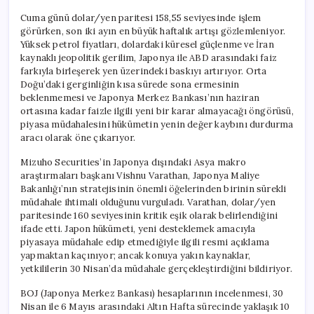
Cuma günü dolar/yen paritesi 158,55 seviyesinde işlem
görürken, son iki ayın en büyük haftalık artışı gözlemleniyor.
Yüksek petrol fiyatları, dolardaki küresel güçlenme ve İran
kaynaklı jeopolitik gerilim, Japonya ile ABD arasındaki faiz
farkıyla birleşerek yen üzerindeki baskıyı artırıyor. Orta
Doğu’daki gerginliğin kısa sürede sona ermesinin
beklenmemesi ve Japonya Merkez Bankası’nın haziran
ortasına kadar faizle ilgili yeni bir karar almayacağı öngörüsü,
piyasa müdahalesini hükümetin yenin değer kaybını durdurma
aracı olarak öne çıkarıyor.
Mizuho Securities’in Japonya dışındaki Asya makro
araştırmaları başkanı Vishnu Varathan, Japonya Maliye
Bakanlığı’nın stratejisinin önemli öğelerinden birinin sürekli
müdahale ihtimali olduğunu vurguladı. Varathan, dolar/yen
paritesinde 160 seviyesinin kritik eşik olarak belirlendiğini
ifade etti. Japon hükümeti, yeni desteklemek amacıyla
piyasaya müdahale edip etmediğiyle ilgili resmi açıklama
yapmaktan kaçınıyor; ancak konuya yakın kaynaklar,
yetkililerin 30 Nisan’da müdahale gerçekleştirdiğini bildiriyor.
BOJ (Japonya Merkez Bankası) hesaplarının incelenmesi, 30
Nisan ile 6 Mayıs arasındaki Altın Hafta sürecinde yaklaşık 10