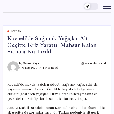
Skip
to
content
EĞITIM
Kocaeli’de Sağanak Yağışlar Alt
Geçitte Kriz Yarattı: Mahsur Kalan
Sürücü Kurtarıldı
Kocaeli’de
By
Fatma Kaya
yorumlar kapalı
Sağanak
4 Mayıs 2026
1 Min Read
Yağışlar
Alt
Geçitte
Kocaeli’de meydana gelen şiddetli sağanak yağış, şehirde
Kriz
yaşamı olumsuz etkiledi. Özellikle Başiskele bölgesinde
Yarattı:
Mahsur
etkisini gösteren yağışlar, Kiraz Deresi’nin taşmasına ve
Kalan
çevredeki bazı bölgelerde su baskınlarına yol açtı.
Sürücü
Kurtarıldı
Sanayi Mahallesi’nde bulunan Karamürsel Caddesi üzerindeki
için
alt geçitte de zor anlar yaşandı. Taşkın nedeniyle alt geçit