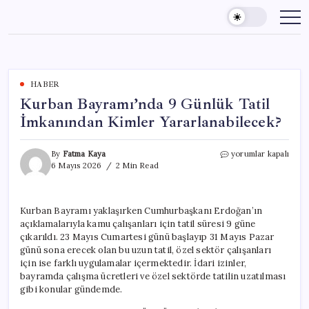
Skip
to
content
HABER
Kurban Bayramı’nda 9 Günlük Tatil
İmkanından Kimler Yararlanabilecek?
Kurban
By
Fatma Kaya
yorumlar kapalı
Bayramı’nda
6 Mayıs 2026
2 Min Read
9
Günlük
Tatil
Kurban Bayramı yaklaşırken Cumhurbaşkanı Erdoğan’ın
İmkanından
açıklamalarıyla kamu çalışanları için tatil süresi 9 güne
Kimler
Yararlanabilecek?
çıkarıldı. 23 Mayıs Cumartesi günü başlayıp 31 Mayıs Pazar
için
günü sona erecek olan bu uzun tatil, özel sektör çalışanları
için ise farklı uygulamalar içermektedir. İdari izinler,
bayramda çalışma ücretleri ve özel sektörde tatilin uzatılması
gibi konular gündemde.