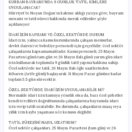
KURBAN BAYRAMI’NDA 9 GÜNLÜK TATİL KİMLERE
UYGULANACAK?
Hürriyet’te Noyan Doğan’ın kaleme aldığı yazıya göre, bayram
mesaisi ve tatil süreci hakkında merak edilenler şöyle
açıklanıyor:
İDARİ İZİN KAPSAMI VE ÖZEL SEKTÖRDE DURUM
İdari izin, yalnızca kamu kurumlarında çalışan memurlar,
devlet dairesi ve belediye personeli için geçerlidir; özel sektör
çalışanlarını kapsamamaktadır. Kamu personeli, 25 Mayıs
Pazartesi günü tam gün ve 26 Mayıs Salı günü yarım gün idari
izin kullanarak toplamda 9 günlük tatil yapma hakkına sahip.
Özel sektörde ise tatil, 26 Mayıs Salı öğle saatlerinden
itibaren (Arife günü) başlayarak 31 Mayıs Pazar gününe kadar
toplam 5.5 gün sürecektir.
ÖZEL SEKTÖRDE İDARİ İZİN UYGULANABİLİR Mİ?
Normalde idari izin kamuya yönelik olsa da, bazı özel şirketler
kendi tercihleri doğrultusunda çalışanlarına bayramda idari
izin verip tatili uzatabilir. Bu durumda, çalışanların maaş veya
yıllık izin kaybı yaşaması söz konusu değildir.
TATİL SÜRESİNİ NASIL UZATIRIM?
Özel sektör çalışanları, 25 Mayıs Pazartesi (tam gün) ve 26