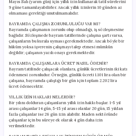
Mayıs Salı (yarım gün) için yıllık izin kullanarak tatil sürelerini
9 güne tamamlayabilirler. Ancak yıllık izinlerin 10 günden az
olmaması gerektiği unutulmamalıdır.
BAYRAMDA ÇALIŞMA ZORUNLULUĞU VAR MI?
Bayramda çalışmanın zorunlu olup olmadığı, iş sözleşmesine
bağlıdır. Sözleşmede bayram tatillerinde çalışma şartı varsa,
çalışanların bu kurala uyması gerekmektedir. Ancak böyle bir
hüküm yoksa işverenin çalışmayı talep etmesi mümkün
değildir; çalışanın yazılı onayı gerekmektedir.
BAYRAMDA ÇALIŞANLARA ÜCRET NASIL ÖDENİR?
Bayram tatilinde çalışacak olanlara, günlük ücretlerinin iki katı
ödenmesi zorunludur. Örneğin, günlük ücreti 1.101 lira olan bir
çalışana, bayramda çalıştığı bir gün için toplam 2.202 lira
ücret ödenecektir.
YILLIK İZİN HAKLARI NELERDİR?
Bir yılını dolduran çalışanların yıllık izin hakkı başlar. 1-5 yıl
arası çalışanlar 14 gün, 5-15 yıl arası olanlar 20 gün, 15 yıldan
fazla çalışanlar ise 26 gün izin alabilir. Maden sektöründe
çalışanlar için bu süreye ek olarak 4 gün daha izin
verilmektedir.