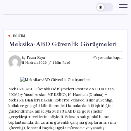
Skip
to
content
EĞITIM
Meksika-ABD Güvenlik Görüşmeleri
Meksika-
By
Fatma Kaya
yorumlar kapalı
ABD
11 Haziran 2026
1 Min Read
Güvenlik
Görüşmeleri
için
Meksika-ABD Güvenlik Görüşmeleri Posted on 11 Haziran
2026 by Yusuf Arslan MEKSİKO, 10 Haziran (Xinhua) —
Meksika Dışişleri Bakanı Roberto Velasco, sınır güvenliği,
kolluk ve göç gibi kilit önemdeki konularda ikili işbirliğini
güçlendirmek amacıyla bu hafta ABD ile görüşmeler
gerçekleştireceklerini söyledi. Velasco salı günkü basın
toplantısında, iki tarafın güvenlik çalışma gruplarının, sınır
güvenliği, fentanil kaçakçılığıyla mücadele ve yasadışı