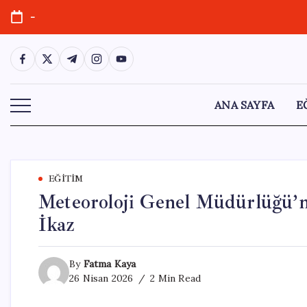
Skip
-
to
content
https://www.facebook.com/
https://twitter.com/
https://t.me/
https://www.instagram.com/
https://youtube.com/
ANA SAYFA
E
EĞITIM
Meteoroloji Genel Müdürlüğü’nd
İkaz
By
Fatma Kaya
26 Nisan 2026
2 Min Read