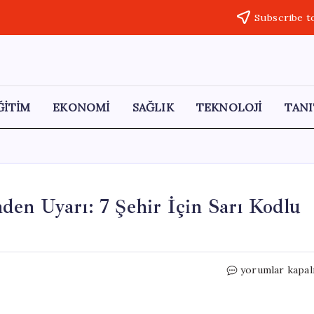
Subscribe t
ĞİTİM
EKONOMİ
SAĞLIK
TEKNOLOJİ
TANI
en Uyarı: 7 Şehir İçin Sarı Kodlu
Meteoroloji
yorumlar kapal
Genel
Müdürlüğü’nde
Uyarı: