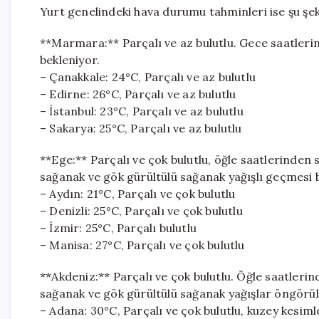
Yurt genelindeki hava durumu tahminleri ise şu şek
**Marmara:** Parçalı ve az bulutlu. Gece saatler
bekleniyor.
– Çanakkale: 24°C, Parçalı ve az bulutlu
– Edirne: 26°C, Parçalı ve az bulutlu
– İstanbul: 23°C, Parçalı ve az bulutlu
– Sakarya: 25°C, Parçalı ve az bulutlu
**Ege:** Parçalı ve çok bulutlu, öğle saatlerinden 
sağanak ve gök gürültülü sağanak yağışlı geçmesi 
– Aydın: 21°C, Parçalı ve çok bulutlu
– Denizli: 25°C, Parçalı ve çok bulutlu
– İzmir: 25°C, Parçalı bulutlu
– Manisa: 27°C, Parçalı ve çok bulutlu
**Akdeniz:** Parçalı ve çok bulutlu. Öğle saatlerin
sağanak ve gök gürültülü sağanak yağışlar öngörül
– Adana: 30°C, Parçalı ve çok bulutlu, kuzey kesim