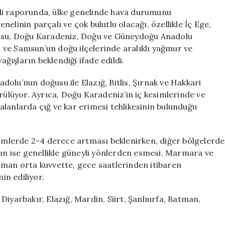
7
li raporunda, ülke genelinde hava durumunu
Şehir
elinin parçalı ve çok bulutlu olacağı, özellikle İç Ege,
İçin
ğusu, Doğu Karadeniz, Doğu ve Güneydoğu Anadolu
Sarı
ri ve Samsun’un doğu ilçelerinde aralıklı yağmur ve
Kodlu
ışların beklendiği ifade edildi.
İkaz
için
olu’nun doğusu ile Elazığ, Bitlis, Şırnak ve Hakkari
örülüyor. Ayrıca, Doğu Karadeniz’in iç kesimlerinde ve
alanlarda çığ ve kar erimesi tehlikesinin bulunduğu
esimlerde 2-4 derece artması beklenirken, diğer bölgelerde
rın ise genellikle güneyli yönlerden esmesi, Marmara ve
aman orta kuvvette, gece saatlerinden itibaren
in ediliyor.
: Diyarbakır, Elazığ, Mardin, Siirt, Şanlıurfa, Batman,