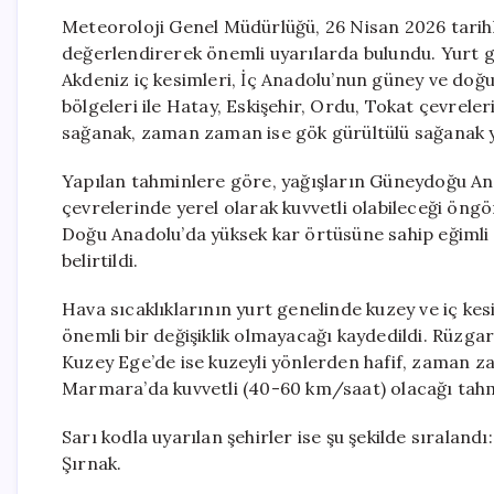
Meteoroloji Genel Müdürlüğü, 26 Nisan 2026 tarih
değerlendirerek önemli uyarılarda bulundu. Yurt gen
Akdeniz iç kesimleri, İç Anadolu’nun güney ve do
bölgeleri ile Hatay, Eskişehir, Ordu, Tokat çevrele
sağanak, zaman zaman ise gök gürültülü sağanak yağ
Yapılan tahminlere göre, yağışların Güneydoğu Anad
çevrelerinde yerel olarak kuvvetli olabileceği öng
Doğu Anadolu’da yüksek kar örtüsüne sahip eğimli 
belirtildi.
Hava sıcaklıklarının yurt genelinde kuzey ve iç k
önemli bir değişiklik olmayacağı kaydedildi. Rüzga
Kuzey Ege’de ise kuzeyli yönlerden hafif, zaman z
Marmara’da kuvvetli (40-60 km/saat) olacağı tahm
Sarı kodla uyarılan şehirler ise şu şekilde sıralandı
Şırnak.