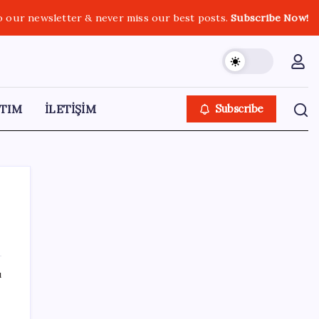
o our newsletter & never miss our best posts.
Subscribe Now!
TIM
İLETİŞİM
Subscribe
SON YAZILAR
ı
AB’den 348 uyduluk güvenlik iletişim ağına
n
onay