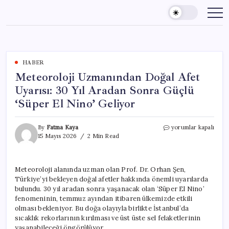
Skip
to
content
HABER
Meteoroloji Uzmanından Doğal Afet
Uyarısı: 30 Yıl Aradan Sonra Güçlü
‘Süper El Nino’ Geliyor
Meteoroloji
By
Fatma Kaya
yorumlar kapalı
Uzmanından
15 Mayıs 2026
2 Min Read
Doğal
Afet
Uyarısı:
Meteoroloji alanında uzman olan Prof. Dr. Orhan Şen,
30
Türkiye’yi bekleyen doğal afetler hakkında önemli uyarılarda
Yıl
Aradan
bulundu. 30 yıl aradan sonra yaşanacak olan ‘Süper El Nino’
Sonra
fenomeninin, temmuz ayından itibaren ülkemizde etkili
Güçlü
olması bekleniyor. Bu doğa olayıyla birlikte İstanbul’da
‘Süper
sıcaklık rekorlarının kırılması ve üst üste sel felaketlerinin
El
yaşanabileceği öngörülüyor.