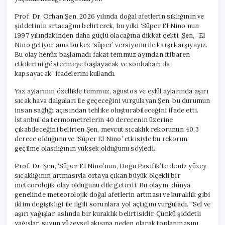
Nino’
Geliyor
Prof. Dr. Orhan Şen, 2026 yılında doğal afetlerin sıklığının ve
için
şiddetinin artacağını belirterek, bu yılki ‘Süper El Nino’nun
1997 yılındakinden daha güçlü olacağına dikkat çekti. Şen, “El
Nino geliyor ama bu kez ‘süper’ versiyonu ile karşı karşıyayız.
Bu olay henüz başlamadı fakat temmuz ayından itibaren
etkilerini göstermeye başlayacak ve sonbaharı da
kapsayacak” ifadelerini kullandı.
Yaz aylarının özellikle temmuz, ağustos ve eylül aylarında aşırı
sıcak hava dalgaları ile geçeceğini vurgulayan Şen, bu durumun
insan sağlığı açısından tehlike oluşturabileceğini ifade etti.
İstanbul’da termometrelerin 40 derecenin üzerine
çıkabileceğini belirten Şen, mevcut sıcaklık rekorunun 40.3
derece olduğunu ve ‘Süper El Nino’ etkisiyle bu rekorun
geçilme olasılığının yüksek olduğunu söyledi.
Prof. Dr. Şen, ‘Süper El Nino’nun, Doğu Pasifik’te deniz yüzey
sıcaklığının artmasıyla ortaya çıkan büyük ölçekli bir
meteorolojik olay olduğunu dile getirdi. Bu olayın, dünya
genelinde meteorolojik doğal afetlerin artması ve kuraklık gibi
iklim değişikliği ile ilgili sorunlara yol açtığını vurguladı. “Sel ve
aşırı yağışlar, aslında bir kuraklık belirtisidir. Çünkü şiddetli
yağışlar, suyun yüzeysel akışına neden olarak toplanmasını