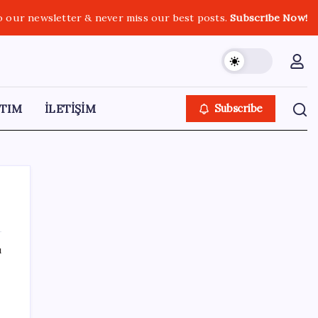
o our newsletter & never miss our best posts.
Subscribe Now!
TIM
İLETİŞİM
Subscribe
ı
SON YAZILAR
Güneş yüzeyinin en ayrıntılı görüntüsü elde
edildi