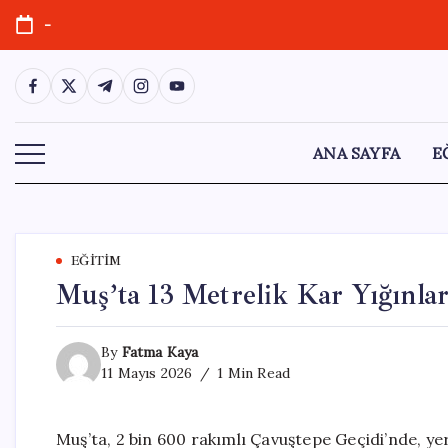
Skip
-
to
content
https://www.facebook.com/
https://twitter.com/
https://t.me/
https://www.instagram.com/
https://youtube.com/
ANA SAYFA
E
EĞITIM
Muş’ta 13 Metrelik Kar Yığınla
By
Fatma Kaya
11 Mayıs 2026
1 Min Read
Muş’ta, 2 bin 600 rakımlı Çavuştepe Geçidi’nde, yer 