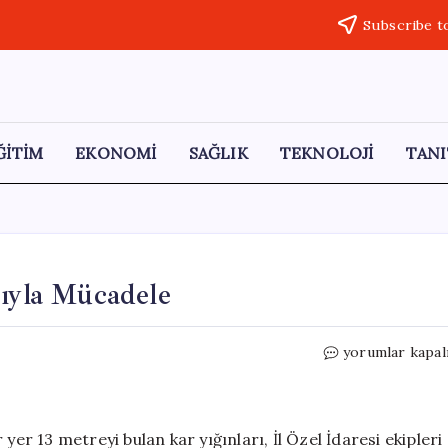
Subscribe t
ĞİTİM
EKONOMİ
SAĞLIK
TEKNOLOJİ
TANI
rıyla Mücadele
Muş’ta
yorumlar kapal
13
Metrelik
Kar
Yığınlarıyla
yer 13 metreyi bulan kar yığınları, İl Özel İdaresi ekipleri