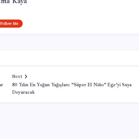
tma Kaya
Follow Me
Next
ar
80 Yılın En Yoğun Yağışları: “Süper El Niño” Ege’yi Suya
Doyuracak