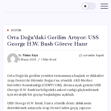
Skip
to
content
EĞITIM
Orta Doğu’daki Gerilim Artıyor: USS
George H.W. Bush Göreve Hazır
Orta
By
Fatma Kaya
yorumlar kapalı
Doğu’daki
5 Mayıs 2026
1 Min Read
Gerilim
Artıyor:
USS
Orta Doğu’da gerilim yeniden tırmanmaya başladı ve dikkatler
George
Arap Denizi ile Hürmüz Boğazı’na yöneldi. ABD Merkez
H.W.
Bush
Kuvvetler Komutanlığı (CENTCOM), devasa uçak gemisi USS
Göreve
George H.W. Bush’un bölgedeki askeri varlığı güçlendirmek
Hazır
için stratejik bir geçişe başladığını açıkladı.
için
USS George H.W. Bush, İran’a yönelik deniz ablukasını
desteklemek amacıyla Arap Denizi’nden geçiş yapıyor.