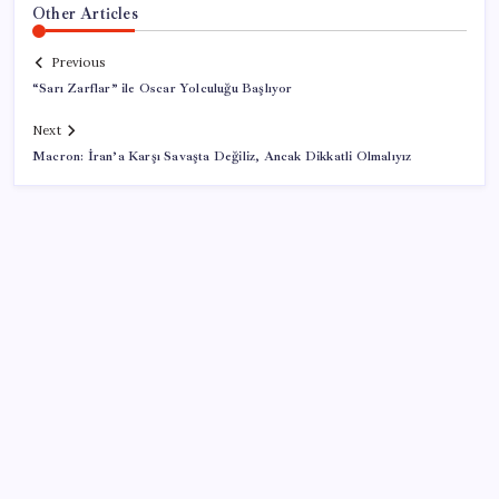
Other Articles
Previous
“Sarı Zarflar” ile Oscar Yolculuğu Başlıyor
Next
Macron: İran’a Karşı Savaşta Değiliz, Ancak Dikkatli Olmalıyız
SON YAZILAR
YENİ Parti’ye katılımlar sürüyor: Derince Belediye
Başkanı Gökçe, CHP’den istifa etti