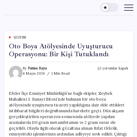
Skip
to
content
EĞITIM
Oto Boya Atölyesinde Uyuşturucu
Operasyonu: Bir Kişi Tutuklandı
Oto
By
Fatma Kaya
yorumlar kapalı
Boya
4 Mayıs 2026
1 Min Read
Atölyesinde
Uyuşturucu
Operasyonu:
Efeler İlçe Emniyet Müdürlüğü’ne bağlı ekipler, Zeybek
Bir
Mahallesi 3. Sanayi Sitesi’nde bulunan bir oto boya
Kişi
Tutuklandı
atölyesinde uyuşturucu ticareti yapıldığına dair elde ettikleri
için
istihbarat bilgileri doğrultusunda harekete geçti. Dün akşam
gerçekleştirilen operasyon sonucunda atölyede yapılan
aramalarda 110 gram metamfetamin ve 2 gram esrar ele
geçirildi. Olayla ilgili olarak gözaltına alınan Rıfat Gölcük,
emniyetteki işlemlerinin ardından adliyeye sevk edildi. Çıktığı