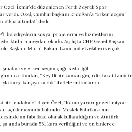
Getiren
r Özel, İzmir’de düzenlenen Ferdi Zeyrek Spor
Açıklamalarda
jlar verdi. Özel, Cumhurbaşkanı Erdoğan’a “erken seçim”
Bulundu:
 etkisi altında!” dedi.
Erdoğan’a
“Erken
’li belediyelerin sosyal projelerini ve hizmetlerini
Seçim”
eriyle iktidara meydan okudu. Açılışta CHP Genel Başkan
Çağrısı
ulu Başkanı Murat Bakan, İzmir milletvekilleri ve çok
için
tışmaları ve erken seçim çağrısıyla ilgili
 günün ardından, “Keyifli bir zaman geçirdik fakat İzmir’i
la karşı karşıya kaldık” ifadelerini kullandı.
asi bir müdahale” diyen Özel, “Kamu yararı gözetilmiyor;
u” açıklamasında bulundu. Meslek Fabrikası’nın
esinde un fabrikası olarak kullanıldığını ve Atatürk
, şu anda burada 531 kurs verildiğini ve on binlerce