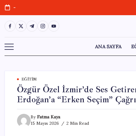
Skip
-
to
content
https://www.facebook.com/
https://twitter.com/
https://t.me/
https://www.instagram.com/
https://youtube.com/
ANA SAYFA
E
EĞITIM
Özgür Özel İzmir’de Ses Getir
Erdoğan’a “Erken Seçim” Çağrı
By
Fatma Kaya
15 Mayıs 2026
2 Min Read