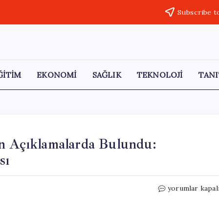
Subscribe t
ĞİTİM
EKONOMİ
SAĞLIK
TEKNOLOJİ
TANI
en Açıklamalarda Bulundu:
sı
Özgür
yorumlar kapal
Özel
İzmir’de
Ses