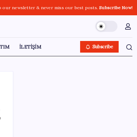
o our newsletter & never miss our best posts.
Subscribe Now!
TIM
İLETİŞİM
Subscribe
SON YAZILAR
ı
YENİ Parti’ye katılımlar sürüyor: Derince
Belediye Başkanı Gökçe, CHP’den istifa etti