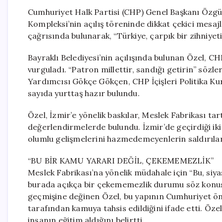
Cumhuriyet Halk Partisi (CHP) Genel Başkanı Özgü
Kompleksi’nin açılış töreninde dikkat çekici mesa
çağrısında bulunarak, “Türkiye, çarpık bir zihniyetin
Bayraklı Belediyesi’nin açılışında bulunan Özel, CHP
vurguladı. “Patron millettir, sandığı getirin” sözl
Yardımcısı Gökçe Gökçen, CHP İçişleri Politika Kur
sayıda yurttaş hazır bulundu.
Özel, İzmir’e yönelik baskılar, Meslek Fabrikası tar
değerlendirmelerde bulundu. İzmir’de geçirdiği iki
olumlu gelişmelerini hazmedemeyenlerin saldırılarıy
“BU BİR KAMU YARARI DEĞİL, ÇEKEMEMEZLİK”
Meslek Fabrikası’na yönelik müdahale için “Bu, siy
burada açıkça bir çekememezlik durumu söz konus
geçmişine değinen Özel, bu yapının Cumhuriyet önc
tarafından kamuya tahsis edildiğini ifade etti. Özel
insanın eğitim aldığını belirtti.