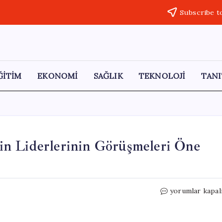
Subscribe t
ĞİTİM
EKONOMİ
SAĞLIK
TEKNOLOJİ
TANI
n Liderlerinin Görüşmeleri Öne
Petrolde
yorumlar kapal
Duraklama:
ABD
ve