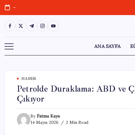
Skip
-
to
content
https://www.facebook.com/
https://twitter.com/
https://t.me/
https://www.instagram.com/
https://youtube.com/
ANA SAYFA
E
HABER
Petrolde Duraklama: ABD ve Çi
Çıkıyor
By
Fatma Kaya
14 Mayıs 2026
2 Min Read