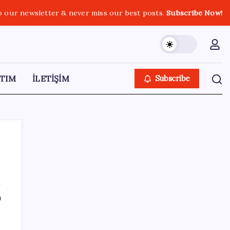
o our newsletter & never miss our best posts.
Subscribe Now!
TIM
İLETİŞİM
Subscribe
SON YAZILAR
ı
YENİ Parti’ye katılımlar sürüyor: Derince
Belediye Başkanı Gökçe, CHP’den istifa etti