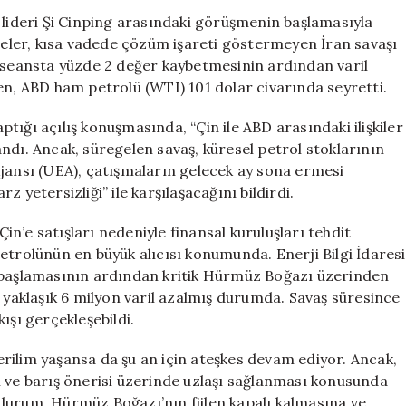
Çin
 lideri Şi Cinping arasındaki görüşmenin başlamasıyla
Liderlerinin
şmeler, kısa vadede çözüm işareti göstermeyen İran savaşı
Görüşmeleri
i seansta yüzde 2 değer kaybetmesinin ardından varil
Öne
en, ABD ham petrolü (WTI) 101 dolar civarında seyretti.
Çıkıyor
için
ığı açılış konuşmasında, “Çin ile ABD arasındaki ilişkiler
ndı. Ancak, süregelen savaş, küresel petrol stoklarının
Ajansı (UEA), çatışmaların gelecek ay sona ermesi
 yetersizliği” ile karşılaşacağını bildirdi.
n’e satışları nedeniyle finansal kuruluşları tehdit
etrolünün en büyük alıcısı konumunda. Enerji Bilgi İdaresi
a başlamasının ardından kritik Hürmüz Boğazı üzerinden
k yaklaşık 6 milyon varil azalmış durumda. Savaş süresince
ışı gerçekleşebildi.
rilim yaşansa da şu an için ateşkes devam ediyor. Ancak,
i ve barış önerisi üzerinde uzlaşı sağlanması konusunda
durum, Hürmüz Boğazı’nın fiilen kapalı kalmasına ve