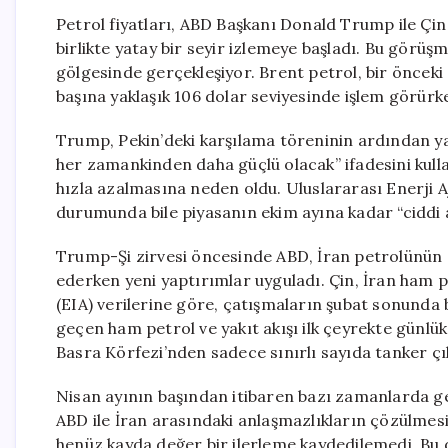
Petrol fiyatları, ABD Başkanı Donald Trump ile Çin
birlikte yatay bir seyir izlemeye başladı. Bu görü
gölgesinde gerçekleşiyor. Brent petrol, bir öncek
başına yaklaşık 106 dolar seviyesinde işlem görürk
Trump, Pekin’deki karşılama töreninin ardından yapt
her zamankinden daha güçlü olacak” ifadesini kulla
hızla azalmasına neden oldu. Uluslararası Enerji 
durumunda bile piyasanın ekim ayına kadar “ciddi arz
Trump-Şi zirvesi öncesinde ABD, İran petrolünün Çi
ederken yeni yaptırımlar uyguladı. Çin, İran ham p
(EIA) verilerine göre, çatışmaların şubat sonund
geçen ham petrol ve yakıt akışı ilk çeyrekte günlü
Basra Körfezi’nden sadece sınırlı sayıda tanker çık
Nisan ayının başından itibaren bazı zamanlarda ge
ABD ile İran arasındaki anlaşmazlıkların çözülmes
henüz kayda değer bir ilerleme kaydedilemedi. Bu 