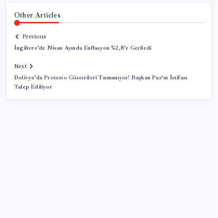
Other Articles
Previous
İngiltere’de Nisan Ayında Enflasyon %2,8’e Geriledi
Next
Bolivya’da Protesto Gösterileri Tırmanıyor! Başkan Paz’ın İstifası
Talep Ediliyor
SON YAZILAR
Güneş yüzeyinin en ayrıntılı görüntüsü elde edildi