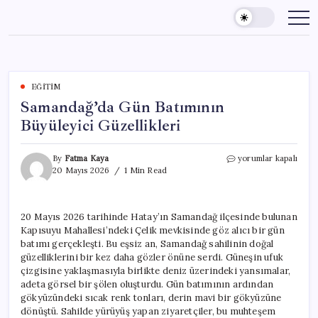
Skip
to
content
EĞITIM
Samandağ’da Gün Batımının
Büyüleyici Güzellikleri
Samandağ’da
By
Fatma Kaya
yorumlar kapalı
Gün
20 Mayıs 2026
1 Min Read
Batımının
Büyüleyici
Güzellikleri
20 Mayıs 2026 tarihinde Hatay’ın Samandağ ilçesinde bulunan
için
Kapısuyu Mahallesi’ndeki Çelik mevkisinde göz alıcı bir gün
batımı gerçekleşti. Bu eşsiz an, Samandağ sahilinin doğal
güzelliklerini bir kez daha gözler önüne serdi. Güneşin ufuk
çizgisine yaklaşmasıyla birlikte deniz üzerindeki yansımalar,
adeta görsel bir şölen oluşturdu. Gün batımının ardından
gökyüzündeki sıcak renk tonları, derin mavi bir gökyüzüne
dönüştü. Sahilde yürüyüş yapan ziyaretçiler, bu muhteşem