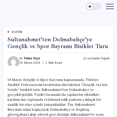
Skip
to
content
EĞITIM
Sultanahmet’ten Dolmabahçe’ye
Gençlik ve Spor Bayramı Bisiklet Turu
Sultanahmet’ten
By
Fatma Kaya
yorumlar kapalı
Dolmabahçe’ye
20 Mayıs 2026
2 Min Read
Gençlik
ve
Spor
19 Mayıs Gençlik ve Spor Bayramı kapsamında, Türkiye
Bayramı
Bisiklet Federasyonu tarafından düzenlenen “Gençlik Ata’nın
Bisiklet
Turu
İzinde” bisiklet turu, Sultanahmet’ten Dolmabahçe’ye
için
gerçekleştirildi. Tarihi Yarımada’da yapılan bu etkinlikte
katılımcılar, toplamda 14 kilometrelik parkuru yaklaşık bir
saatlik bir süre içinde tamamladılar. Tur, Sultanahmet
Meydanı’ndan başlayarak Dolmabahçe ve Beşiktaş
güzergahını takip ederek geri dönüşle Sultanahmet’te sona