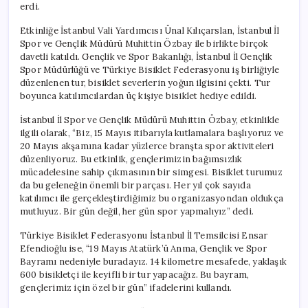
erdi.
Etkinliğe İstanbul Vali Yardımcısı Ünal Kılıçarslan, İstanbul İl
Spor ve Gençlik Müdürü Muhittin Özbay ile birlikte birçok
davetli katıldı. Gençlik ve Spor Bakanlığı, İstanbul İl Gençlik
Spor Müdürlüğü ve Türkiye Bisiklet Federasyonu iş birliğiyle
düzenlenen tur, bisiklet severlerin yoğun ilgisini çekti. Tur
boyunca katılımcılardan üç kişiye bisiklet hediye edildi.
İstanbul İl Spor ve Gençlik Müdürü Muhittin Özbay, etkinlikle
ilgili olarak, “Biz, 15 Mayıs itibarıyla kutlamalara başlıyoruz ve
20 Mayıs akşamına kadar yüzlerce branşta spor aktiviteleri
düzenliyoruz. Bu etkinlik, gençlerimizin bağımsızlık
mücadelesine sahip çıkmasının bir simgesi. Bisiklet turumuz
da bu geleneğin önemli bir parçası. Her yıl çok sayıda
katılımcı ile gerçekleştirdiğimiz bu organizasyondan oldukça
mutluyuz. Bir gün değil, her gün spor yapmalıyız” dedi.
Türkiye Bisiklet Federasyonu İstanbul İl Temsilcisi Ensar
Efendioğlu ise, “19 Mayıs Atatürk’ü Anma, Gençlik ve Spor
Bayramı nedeniyle buradayız. 14 kilometre mesafede, yaklaşık
600 bisikletçi ile keyifli bir tur yapacağız. Bu bayram,
gençlerimiz için özel bir gün” ifadelerini kullandı.