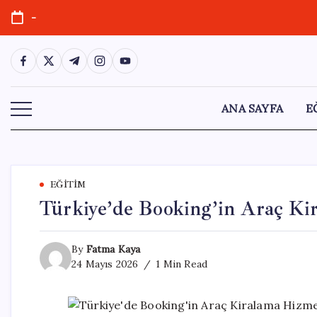
Skip
-
to
content
https://www.facebook.com/
https://twitter.com/
https://t.me/
https://www.instagram.com/
https://youtube.com/
ANA SAYFA
E
EĞITIM
Türkiye’de Booking’in Araç Ki
By
Fatma Kaya
24 Mayıs 2026
1 Min Read