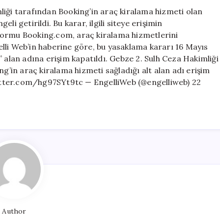
Erişim
liği tarafından Booking’in araç kiralama hizmeti olan
Engellendi
i getirildi. Bu karar, ilgili siteye erişimin
için
formu Booking.com, araç kiralama hizmetlerini
lli Web’in haberine göre, bu yasaklama kararı 16 Mayıs
 alan adına erişim kapatıldı. Gebze 2. Sulh Ceza Hakimliği
ng’in araç kiralama hizmeti sağladığı alt alan adı erişim
itter.com/hg97SYt9tc — EngelliWeb (@engelliweb) 22
Author