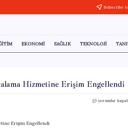
Subscribe t
ĞİTİM
EKONOMİ
SAĞLIK
TEKNOLOJİ
TANI
ralama Hizmetine Erişim Engellendi
Türkiye’de
yorumlar kapal
Booking’in
Araç
Kiralama
Hizmetine