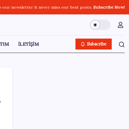
o our newsletter & never miss our best posts.
Subscribe Now!
TIM
İLETİŞİM
Subscribe
ı
SON YAZILAR
Güneş yüzeyinin en ayrıntılı görüntüsü elde
edildi