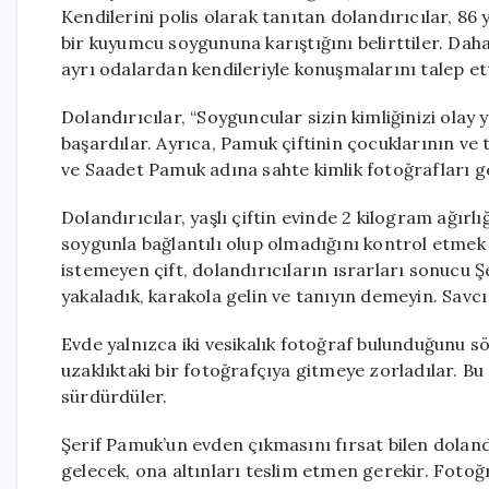
Kendilerini polis olarak tanıtan dolandırıcılar, 86 
bir kuyumcu soygununa karıştığını belirttiler. Dah
ayrı odalardan kendileriyle konuşmalarını talep ett
Dolandırıcılar, “Soyguncular sizin kimliğinizi olay y
başardılar. Ayrıca, Pamuk çiftinin çocuklarının ve 
ve Saadet Pamuk adına sahte kimlik fotoğrafları gö
Dolandırıcılar, yaşlı çiftin evinde 2 kilogram ağırl
soygunla bağlantılı olup olmadığını kontrol etmek iç
istemeyen çift, dolandırıcıların ısrarları sonucu 
yakaladık, karakola gelin ve tanıyın demeyin. Savcı 
Evde yalnızca iki vesikalık fotoğraf bulunduğunu s
uzaklıktaki bir fotoğrafçıya gitmeye zorladılar. Bu 
sürdürdüler.
Şerif Pamuk’un evden çıkmasını fırsat bilen dolandı
gelecek, ona altınları teslim etmen gerekir. Fotoğr