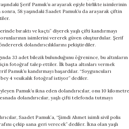
Dolandırıcılara
yaşındaki Şerif Pamuk’u arayarak eşiyle birlikte isimlerinin
Gitti
a sonra, 58 yaşındaki Saadet Pamuk’u da arayarak çiftin
için
iler.
erinde bıraktı ve kaçtı” diyerek yaşlı çifti kandırmayı
torunlarının isimlerini vererek güven oluşturdular. Şerif
ndererek dolandırıcılıklarını pekiştirdiler.
ığında 33 adet bilezik bulunduğunu öğrenince, bu altınların
in fotoğraf talep ettiler. İlk başta altınları vermek
Şerif Pamuk’u kandırmayı başardılar. “Soyguncuları
bey 4 vesikalık fotoğraf istiyor” dediler.
öyleyen Pamuk’u ikna eden dolandırıcılar, onu 10 kilometr
esnada dolandırıcılar, yaşlı çifti telefonda tutmayı
rıcılar, Saadet Pamuk’a, “Şimdi Ahmet isimli sivil polis
afını çekip sana geri verecek” dediler. İkna olan yaşlı