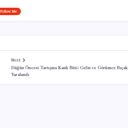
Follow Me
Next
Düğün Öncesi Tartışma Kanlı Bitti: Gelin ve Görümce Bıçak
Yaralandı
Office Lisans Satın Al