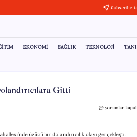
Subscribe t
ĞİTİM
EKONOMİ
SAĞLIK
TEKNOLOJİ
TANI
olandırıcılara Gitti
Yaşlı
yorumlar kapal
Çiftin
2
Kilogram
Altını
hallesi’nde üzücü bir dolandırıcılık olayı gerçekleşti.