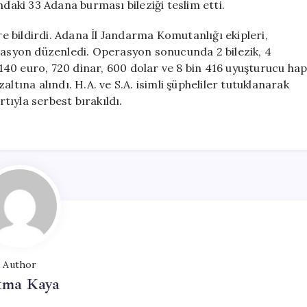
ndaki 33 Adana burması bileziği teslim etti.
re bildirdi. Adana İl Jandarma Komutanlığı ekipleri,
erasyon düzenledi. Operasyon sonucunda 2 bilezik, 4
n 140 euro, 720 dinar, 600 dolar ve 8 bin 416 uyuşturucu ha
özaltına alındı. H.A. ve S.A. isimli şüpheliler tutuklanarak
rtıyla serbest bırakıldı.
Author
tma Kaya