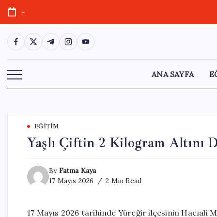
Skip
-
to
content
https://www.facebook.com/
https://twitter.com/
https://t.me/
https://www.instagram.com/
https://youtube.com/
ANA SAYFA
E
EĞITIM
Yaşlı Çiftin 2 Kilogram Altını D
By
Fatma Kaya
17 Mayıs 2026
2 Min Read
17 Mayıs 2026 tarihinde Yüreğir ilçesinin Hacıali Ma