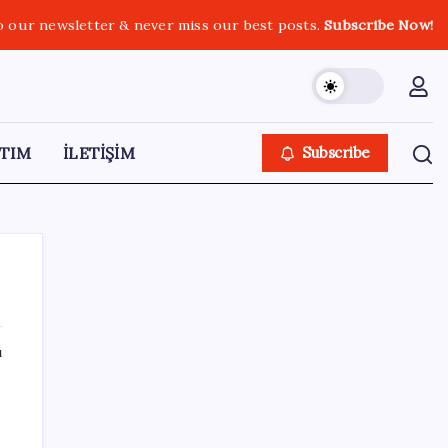
o our newsletter & never miss our best posts.
Subscribe Now!
TIM
İLETİŞİM
Subscribe
ı
SON YAZILAR
YENİ Parti’ye katılımlar sürüyor: Derince
Belediye Başkanı Gökçe, CHP’den istifa etti