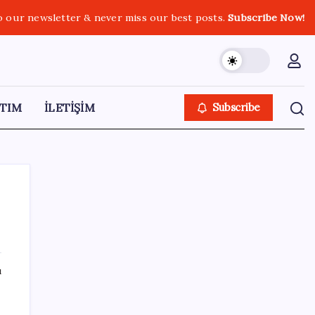
o our newsletter & never miss our best posts.
Subscribe Now!
TIM
İLETİŞİM
Subscribe
SON YAZILAR
ı
Güneş yüzeyinin en ayrıntılı görüntüsü elde
edildi