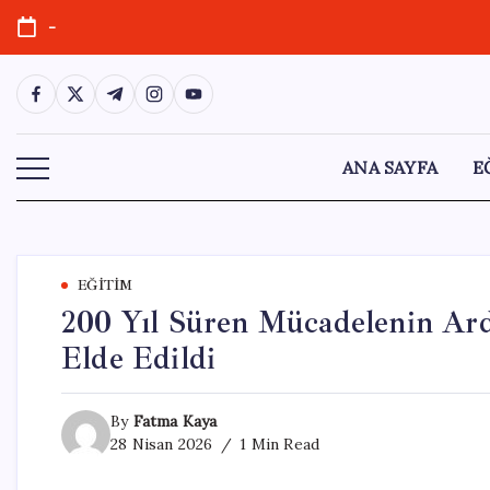
Skip
-
to
content
https://www.facebook.com/
https://twitter.com/
https://t.me/
https://www.instagram.com/
https://youtube.com/
ANA SAYFA
E
EĞITIM
200 Yıl Süren Mücadelenin Ard
Elde Edildi
By
Fatma Kaya
28 Nisan 2026
1 Min Read