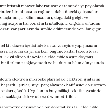
Ardından
mit kristali nihayet laboratuvar ortamında yapay olarak
Dolomit
erinden biri olmasına rağmen, daha önceki çalışmalar
Kristali
onuçlanmıştı. Bilim insanları, doğadaki gelgit ve
Nihayet
e magnezyum karbonatın kristalleşme engelini ortadan
Elde
aboratuvar şartlarında simüle edilmesinde yeni bir çığır
Edildi
için
l bir düzen içerisinde kristal yüzeyine yapışmasını
ası milyonlarca yıl alırken, bugüne kadar laboratuvar
 32 yıl süren deneylerle elde edilen aşırı doymuş
r bir ilerleme sağlayamadı ve bu durum bilim dünyasında
iletim elektron mikroskoplarındaki elektron ışınlarını
başardı. Işınlar, suyu parçalayarak hafif asidik bir ortam
atomları çözdü. Uygulanan bu yenilikçi teknik sayesinde
r uzaklaştırıldı ve süreç devam ettirildi.
nometre derinliğinde bir dolomit kristali elde edildi.