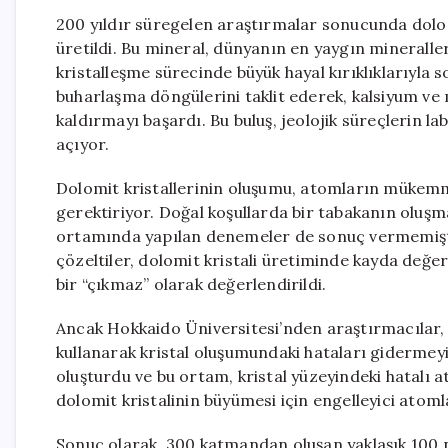
200 yıldır süregelen araştırmalar sonucunda dolo
üretildi. Bu mineral, dünyanın en yaygın minerall
kristalleşme sürecinde büyük hayal kırıklıklarıyla s
buharlaşma döngülerini taklit ederek, kalsiyum v
kaldırmayı başardı. Bu buluş, jeolojik süreçlerin l
açıyor.
Dolomit kristallerinin oluşumu, atomların mükemme
gerektiriyor. Doğal koşullarda bir tabakanın oluşm
ortamında yapılan denemeler de sonuç vermemişti.
çözeltiler, dolomit kristali üretiminde kayda değe
bir “çıkmaz” olarak değerlendirildi.
Ancak Hokkaido Üniversitesi’nden araştırmacılar, 
kullanarak kristal oluşumundaki hataları gidermeyi 
oluşturdu ve bu ortam, kristal yüzeyindeki hatalı 
dolomit kristalinin büyümesi için engelleyici atomla
Sonuç olarak, 300 katmandan oluşan yaklaşık 100 na