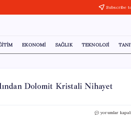
Subscribe t
ĞİTİM
EKONOMİ
SAĞLIK
TEKNOLOJİ
TANI
ından Dolomit Kristali Nihayet
200
yorumlar kapal
Yıl
Süren
Mücadelenin