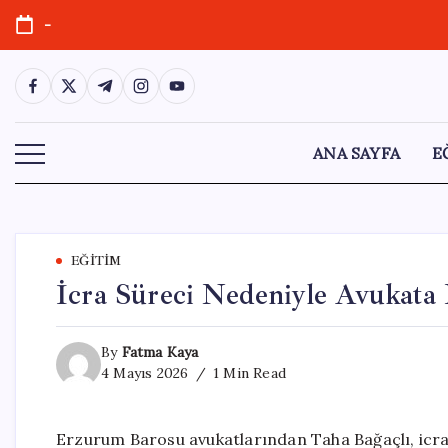
Skip
-
to
content
https://www.facebook.com/
https://twitter.com/
https://t.me/
https://www.instagram.com/
https://youtube.com/
ANA SAYFA
E
EĞITIM
İcra Süreci Nedeniyle Avukata B
By
Fatma Kaya
4 Mayıs 2026
1 Min Read
Erzurum Barosu avukatlarından Taha Bağaçlı, icra t