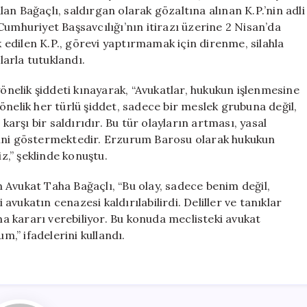
Saldırı
n Bağaçlı, saldırgan olarak gözaltına alınan K.P.’nin adli
Gerçekleşti
Cumhuriyet Başsavcılığı’nın itirazı üzerine 2 Nisan’da
için
edilen K.P., görevi yaptırmamak için direnme, silahla
larla tutuklandı.
elik şiddeti kınayarak, “Avukatlar, hukukun işlenmesine
önelik her türlü şiddet, sadece bir meslek grubuna değil,
rşı bir saldırıdır. Bu tür olayların artması, yasal
ğini göstermektedir. Erzurum Barosu olarak hukukun
,” şeklinde konuştu.
 Avukat Taha Bağaçlı, “Bu olay, sadece benim değil,
 avukatın cenazesi kaldırılabilirdi. Deliller ve tanıklar
 kararı verebiliyor. Bu konuda meclisteki avukat
m,” ifadelerini kullandı.