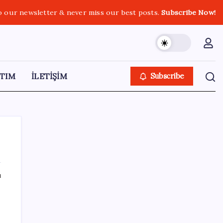
o our newsletter & never miss our best posts.
Subscribe Now!
TIM
İLETİŞİM
Subscribe
ı
SON YAZILAR
YENİ Parti’ye katılımlar sürüyor: Derince
Belediye Başkanı Gökçe, CHP’den istifa etti