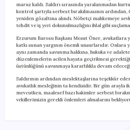
maruz kaldı. Saldırı sırasında yaralanmadan kurtula
kontrol şartıyla serbest bırakılmasının ardından, 
yeniden gözaltına alındı. Nöbetçi mahkemeye sevk 
tehdit ve iş yeri dokunulmazlığını ihlal gibi suçlama
Erzurum Barosu Başkanı Mesut Öner, avukatlara yön
katkı sunan yargının önemli unsurlarıdır. Onlara y
aynı zamanda savunma hakkına, hukuka ve adalete ka
düzenlemelerin acilen hayata geçirilmesi gerekti
üstünlüğünü savunmaya kararlılıkla devam edeceğiz
Saldırının ardından meslektaşlarına teşekkür eden
avukatlık mesleğinin ta kendisidir. Bir gün arayla iki
mevcutken, maalesef bazı hakimler serbest bırakma
vekillerimizin gerekli önlemleri almalarını bekliyoru