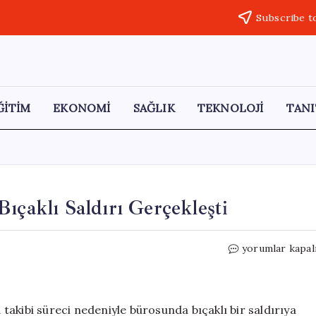
Subscribe t
ĞİTİM
EKONOMİ
SAĞLIK
TEKNOLOJİ
TANI
ıçaklı Saldırı Gerçekleşti
İcra
yorumlar kapal
Süreci
Nedeniyle
Avukata
Bıçaklı
akibi süreci nedeniyle bürosunda bıçaklı bir saldırıya