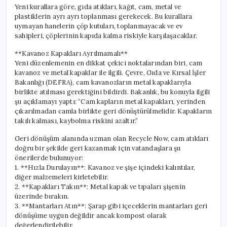
Yeni kurallara göre, gıda atıkları, kağıt, cam, metal ve
plastiklerin ayrı ayrı toplanması gerekecek. Bu kurallara
uymayan hanelerin çöp kutuları, toplanmayacak ve ev
sahipleri, çöplerinin kapıda kalma riskiyle karşılaşacaklar.
**Kavanoz Kapakları Ayrılmamalı**
Yeni düzenlemenin en dikkat çekici noktalarından biri, cam
kavanoz ve metal kapaklar ile ilgili. Çevre, Gıda ve Kırsal İşler
Bakanlığı (DEFRA), cam kavanozların metal kapaklarıyla
birlikte atılması gerektiğini bildirdi. Bakanlık, bu konuyla ilgili
şu açıklamayı yaptı: “Cam kapların metal kapakları, yerinden
çıkarılmadan camla birlikte geri dönüştürülmelidir. Kapakların
takılı kalması, kaybolma riskini azaltır.”
Geri dönüşüm alanında uzman olan Recycle Now, cam atıkları
doğru bir şekilde geri kazanmak için vatandaşlara şu
önerilerde bulunuyor:
1. **Hızla Durulayın**: Kavanoz ve şişe içindeki kalıntılar,
diğer malzemeleri kirletebilir.
2. **Kapakları Takın**: Metal kapak ve tıpaları şişenin
üzerinde bırakın.
3. **Mantarları Atın**: Şarap gibi içeceklerin mantarları geri
dönüşüme uygun değildir ancak kompost olarak
değerlendirilebilir.