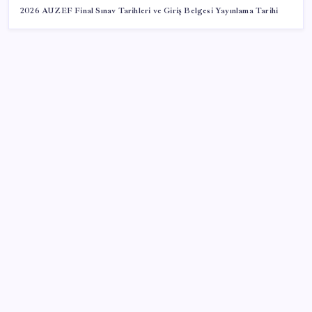
2026 AUZEF Final Sınav Tarihleri ve Giriş Belgesi Yayınlama Tarihi
SON YAZILAR
Bellek Pazarında Yeni Dönem: HP ve Asus Çinli
Tedarikçilere Geçiyor
AB’den 348 uyduluk güvenlik iletişim ağına onay
Zihin Okuyan Yapay Zeka Firması: Beynini Okutana
50 Dolar
TBMM Adalet Komisyonu’nda ‘süreç yasası’
gerginliği: İzdiham yaşandı, ezilme tehlikesi