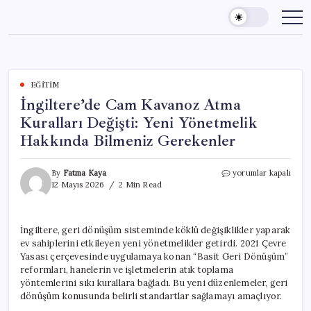
Skip
to
content
EĞITIM
İngiltere’de Cam Kavanoz Atma
Kuralları Değişti: Yeni Yönetmelik
Hakkında Bilmeniz Gerekenler
İngiltere’de
By
Fatma Kaya
yorumlar kapalı
Cam
12 Mayıs 2026
2 Min Read
Kavanoz
Atma
Kuralları
İngiltere, geri dönüşüm sisteminde köklü değişiklikler yaparak
Değişti:
ev sahiplerini etkileyen yeni yönetmelikler getirdi. 2021 Çevre
Yeni
Yönetmelik
Yasası çerçevesinde uygulamaya konan “Basit Geri Dönüşüm”
Hakkında
reformları, hanelerin ve işletmelerin atık toplama
Bilmeniz
yöntemlerini sıkı kurallara bağladı. Bu yeni düzenlemeler, geri
Gerekenler
dönüşüm konusunda belirli standartlar sağlamayı amaçlıyor.
için