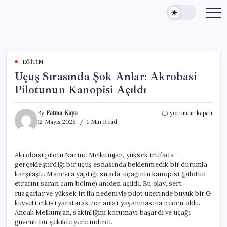
Skip
to
content
EĞITIM
Uçuş Sırasında Şok Anlar: Akrobasi
Pilotunun Kanopisi Açıldı
Uçuş
By
Fatma Kaya
yorumlar kapalı
Sırasında
12 Mayıs 2026
1 Min Read
Şok
Anlar:
Akrobasi
Akrobasi pilotu Narine Melkumjan, yüksek irtifada
Pilotunun
gerçekleştirdiği bir uçuş esnasında beklenmedik bir durumla
Kanopisi
Açıldı
karşılaştı. Manevra yaptığı sırada, uçağının kanopisi (pilotun
için
etrafını saran cam bölme) aniden açıldı. Bu olay, sert
rüzgarlar ve yüksek irtifa nedeniyle pilot üzerinde büyük bir G
kuvveti etkisi yaratarak zor anlar yaşanmasına neden oldu.
Ancak Melkumjan, sakinliğini korumayı başardı ve uçağı
güvenli bir şekilde yere indirdi.