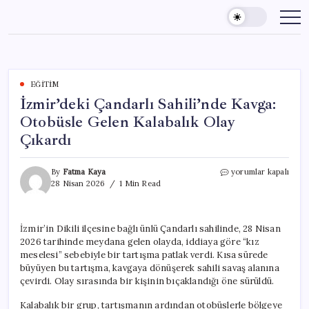
Skip
to
content
EĞITIM
İzmir’deki Çandarlı Sahili’nde Kavga:
Otobüsle Gelen Kalabalık Olay
Çıkardı
İzmir’deki
By
Fatma Kaya
yorumlar kapalı
Çandarlı
28 Nisan 2026
1 Min Read
Sahili’nde
Kavga:
Otobüsle
İzmir’in Dikili ilçesine bağlı ünlü Çandarlı sahilinde, 28 Nisan
Gelen
2026 tarihinde meydana gelen olayda, iddiaya göre “kız
Kalabalık
Olay
meselesi” sebebiyle bir tartışma patlak verdi. Kısa sürede
Çıkardı
büyüyen bu tartışma, kavgaya dönüşerek sahili savaş alanına
için
çevirdi. Olay sırasında bir kişinin bıçaklandığı öne sürüldü.
Kalabalık bir grup, tartışmanın ardından otobüslerle bölgeye