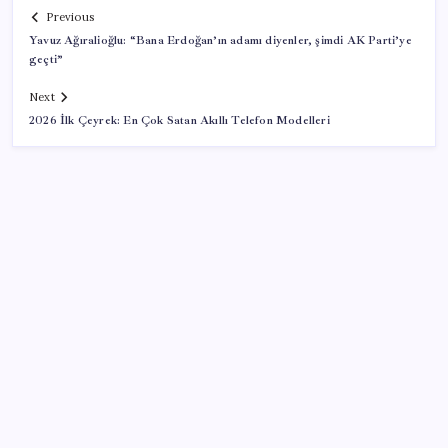
Previous
Yavuz Ağıralioğlu: “Bana Erdoğan’ın adamı diyenler, şimdi AK Parti’ye
geçti”
Next
2026 İlk Çeyrek: En Çok Satan Akıllı Telefon Modelleri
SON YAZILAR
Bellek Pazarında Yeni Dönem: HP ve Asus Çinli
Tedarikçilere Geçiyor
AB’den 348 uyduluk güvenlik iletişim ağına onay