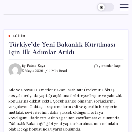
Skip
to
content
EĞITIM
Türkiye’de Yeni Bakanlık Kurulması
İçin İlk Adımlar Atıldı
Türkiye’de
By
Fatma Kaya
yorumlar kapalı
Yeni
5 Mayıs 2026
1 Min Read
Bakanlık
Kurulması
İçin
Aile ve Sosyal Hizmetler Bakanı Mahinur Özdemir Göktaş,
İlk
sosyal medyada yaptığı açıklama ile bireyselleşme ve yalnızlık
Adımlar
Atıldı
konularına dikkat çekti. Çocuk sahibi olmanın zorluklarını
için
vurgulayan Göktaş, araştırmaların evli ve çocuklu bireylerin
mutluluk seviyelerinin daha yüksek olduğunu ortaya
koyduğunu ifade etti. Aile bağlarının zayıflaması durumunda,
“Yalnızlık Bakanlığı” gibi yeni yapılar kurulmasının mümkün
olabileceği konusunda uyarıda bulundu.