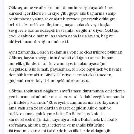
Göktaş, anne ve aile olmanın önemini vurgulayarak, bazı
küresel içeriklerde Türkiye gibi güçlü aile bağlarına sahip
toplumlarda yalnızlık ve aşırı bireyselliğin teşvik edildiğini
belirtti. “Annelik ve aile, tartışmaya açılacak veya başka
sevgilerle ikame edilecek kavramlar değildir,” diyen Göktaş,
çocuk sahibi olmanın insanlara daha fazla anlam, bağ ve
aidiyet kazandırdığını ifade etti.
Aynı zamanda, Bosch reklamına yönelik eleştirilerde bulunan
Göktaş, hayvan sevgisinin önemli olduğunu ancak bunun
annelik gibi derin bir kavramın yerini alamayacağını
vurguladı. “Aile olmak, paylaşmak, birlikte büyümek ve hayata
derinlik katmaktır. Büyük Türkiye ailemizi eksiltmeden,
güçlendirerek büyütelim,” şeklinde konuştu.
Göktaş, toplumsal bağların zayıflaması durumunda devletlerin
yeni kurumsal adımlar atmak zorunda kalabileceği konusunda
şu ifadeleri kullandı: “Ebeveynlik zaman zaman zorlayıcıdır
ama yalnızca zorluklardan ibaret değildir. Aile olmak ve
birlikte olmak çok kıymetlidir. En önemli psikolojik
sürdürülebilirliğimizin kaynağı ailedir. Daha fazla kalabalık
sofralara, akraba ziyaretlerine ve mahalle kültürüne
ihtiyacımız var. Aksi takdirde bazı ülkelerde olduğu gibi