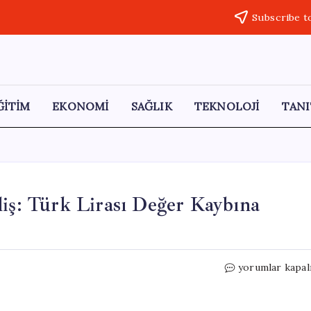
Subscribe t
ĞİTİM
EKONOMİ
SAĞLIK
TEKNOLOJİ
TANI
liş: Türk Lirası Değer Kaybına
Dolar
yorumlar kapal
ve
Euro’da
Sürekli