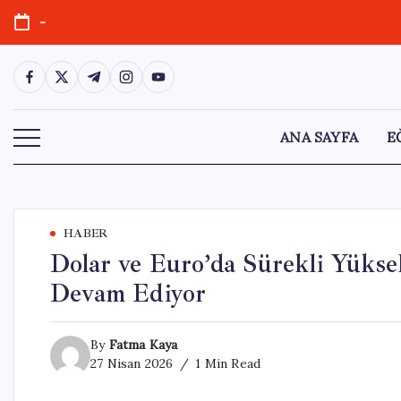
Skip
-
to
content
https://www.facebook.com/
https://twitter.com/
https://t.me/
https://www.instagram.com/
https://youtube.com/
ANA SAYFA
E
HABER
Dolar ve Euro’da Sürekli Yükse
Devam Ediyor
By
Fatma Kaya
27 Nisan 2026
1 Min Read