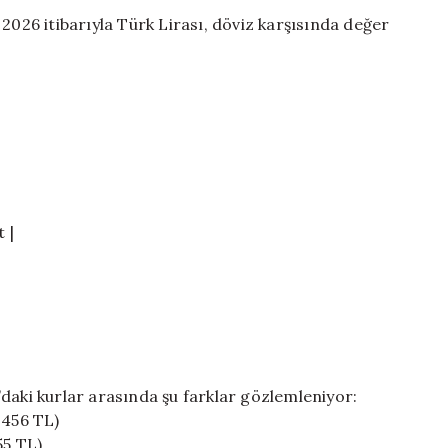
Yükseliş:
2026 itibarıyla Türk Lirası, döviz karşısında değer
Türk
Lirası
Değer
Kaybına
Devam
Ediyor
için
t |
daki kurlar arasında şu farklar gözlemleniyor:
0456 TL)
55 TL)