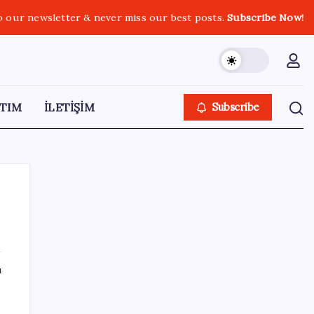
o our newsletter & never miss our best posts.
Subscribe Now!
TIM
İLETİŞİM
Subscribe
SON YAZILAR
ı
YENİ Parti’ye katılımlar sürüyor: Derince
Belediye Başkanı Gökçe, CHP’den istifa etti