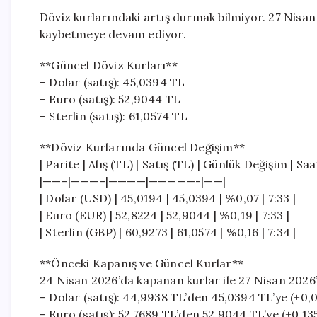
Döviz kurlarındaki artış durmak bilmiyor. 27 Nisan 
kaybetmeye devam ediyor.
**Güncel Döviz Kurları**
– Dolar (satış): 45,0394 TL
– Euro (satış): 52,9044 TL
– Sterlin (satış): 61,0574 TL
**Döviz Kurlarında Güncel Değişim**
| Parite | Alış (TL) | Satış (TL) | Günlük Değişim | Saa
|——–|———–|————|—————-|——|
| Dolar (USD) | 45,0194 | 45,0394 | %0,07 | 7:33 |
| Euro (EUR) | 52,8224 | 52,9044 | %0,19 | 7:33 |
| Sterlin (GBP) | 60,9273 | 61,0574 | %0,16 | 7:34 |
**Önceki Kapanış ve Güncel Kurlar**
24 Nisan 2026’da kapanan kurlar ile 27 Nisan 2026’
– Dolar (satış): 44,9938 TL’den 45,0394 TL’ye (+0,
– Euro (satış): 52,7689 TL’den 52,9044 TL’ye (+0,13